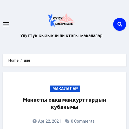
Skip
to
content
Улуттук кызыкчылыктагы макалалар
Home
дин
МАКАЛАЛАР
Манасты сөккөн маңкурттардын
кубанычы
Apr 22, 2021
0 Comments