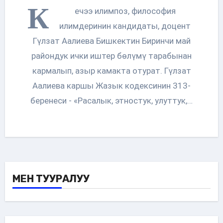
К
ечээ илимпоз, философия
илимдеринин кандидаты, доцент
Гүлзат Аалиева Бишкектин Биринчи май
райондук ички иштер бөлүмү тарабынан
кармалып, азыр камакта отурат. Гүлзат
Аалиева каршы Жазык кодексинин 313-
беренеси - «Расалык, этностук, улуттук,…
МЕН ТУУРАЛУУ