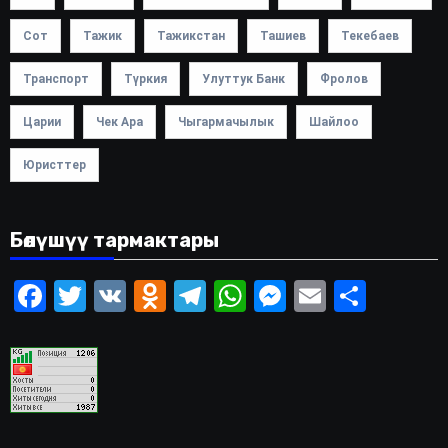
Сот
Тажик
Тажикстан
Ташиев
Текебаев
Транспорт
Түркия
Улуттук Банк
Фролов
Царии
Чек Ара
Чыгармачылык
Шайлоо
Юристтер
Бөлүшүү тармактары
Facebook
Twitter
VK
Odnoklassniki
Telegram
WhatsApp
Messenger
Email
Share