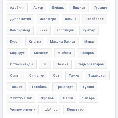
Адабият
Аскер
Бийлик
Бишкек
Гуревич
Дипломатия
Жол Кире
Казино
Касаболот
Кемпирабад
Кккк
Коррупция
Кумтөр
Курал
Кыргыз
Максим Бакиев
Манас
Маршрут
Мегаком
Мыйзам
Назаров
Орхан Инанды
Ош
Поэзия
Садыр Жапаров
Сапат
Сингапур
Сот
Тажик
Тажикстан
Ташиев
Текебаев
Транспорт
Түркия
Улуттук Банк
Фролов
Царии
Чек Ара
Чыгармачылык
Шайлоо
Юристтер