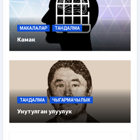
МАКАЛАЛАР
ТАНДАЛМА
Камак
ТАНДАЛМА
ЧЫГАРМАЧЫЛЫК
Унутулган улуулук