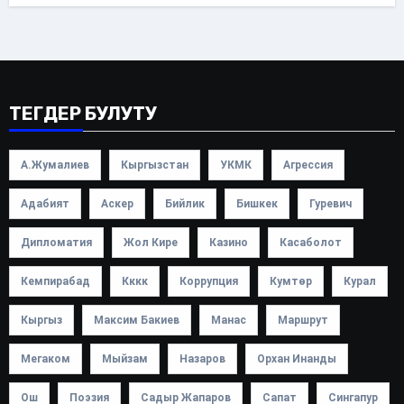
ТЕГДЕР БУЛУТУ
А.Жумалиев
Кыргызстан
УКМК
Агрессия
Адабият
Аскер
Бийлик
Бишкек
Гуревич
Дипломатия
Жол Кире
Казино
Касаболот
Кемпирабад
Кккк
Коррупция
Кумтөр
Курал
Кыргыз
Максим Бакиев
Манас
Маршрут
Мегаком
Мыйзам
Назаров
Орхан Инанды
Ош
Поэзия
Садыр Жапаров
Сапат
Сингапур