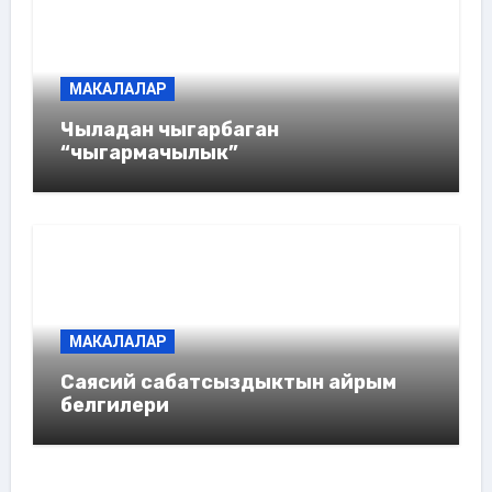
МАКАЛАЛАР
Чыладан чыгарбаган
“чыгармачылык”
МАКАЛАЛАР
Саясий сабатсыздыктын айрым
белгилери