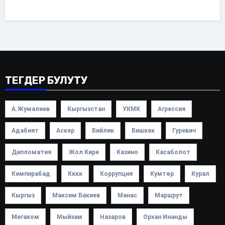
ТЕГДЕР БУЛУТУ
А.Жумалиев
Кыргызстан
УКМК
Агрессия
Адабият
Аскер
Бийлик
Бишкек
Гуревич
Дипломатия
Жол Кире
Казино
Касаболот
Кемпирабад
Кккк
Коррупция
Кумтөр
Курал
Кыргыз
Максим Бакиев
Манас
Маршрут
Мегаком
Мыйзам
Назаров
Орхан Инанды