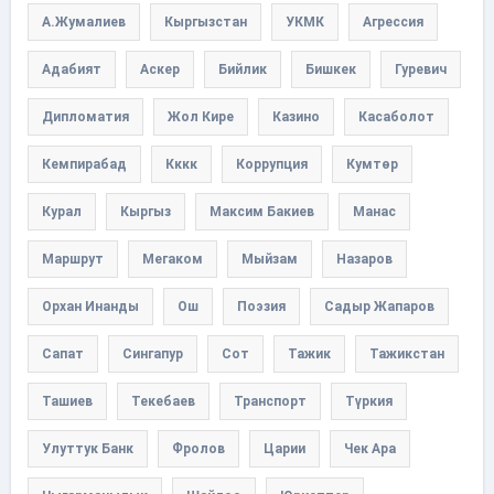
А.Жумалиев
Кыргызстан
УКМК
Агрессия
Адабият
Аскер
Бийлик
Бишкек
Гуревич
Дипломатия
Жол Кире
Казино
Касаболот
Кемпирабад
Кккк
Коррупция
Кумтөр
Курал
Кыргыз
Максим Бакиев
Манас
Маршрут
Мегаком
Мыйзам
Назаров
Орхан Инанды
Ош
Поэзия
Садыр Жапаров
Сапат
Сингапур
Сот
Тажик
Тажикстан
Ташиев
Текебаев
Транспорт
Түркия
Улуттук Банк
Фролов
Царии
Чек Ара