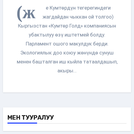
(ж
е Кумтөрдүн тегерегиндеги
жагдайдан чыккан ой толгоо)
Кыргызстан «Кумтөр Голд» компаниясын
убактылуу өзү иштетмей болду.
Парламент ошого макулдук берди.
Экологиялык доо коюу жөнүндө сунуш
менен башталган иш кыйла татаалдашып,
акыры…
МЕН ТУУРАЛУУ