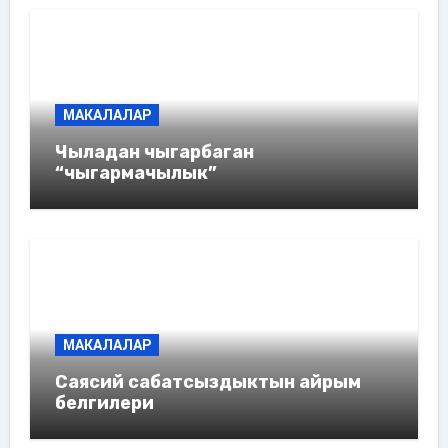
МАКАЛАЛАР
Чыладан чыгарбаган
“чыгармачылык”
МАКАЛАЛАР
Саясий сабатсыздыктын айрым
белгилери