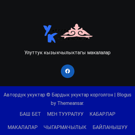
Улуттук кызыкчылыктагы макалалар
Автордук укуктар © Бардык укуктар корголгон
|
Blogus
by
Themeansar
.
БАШ БЕТ
МЕН ТУУРАЛУУ
КАБАРЛАР
МАКАЛАЛАР
ЧЫГАРМАЧЫЛЫК
БАЙЛАНЫШУУ