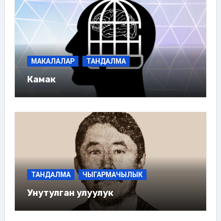
МАКАЛАЛАР
ТАНДАЛМА
Камак
ТАНДАЛМА
ЧЫГАРМАЧЫЛЫК
Унутулган улуулук