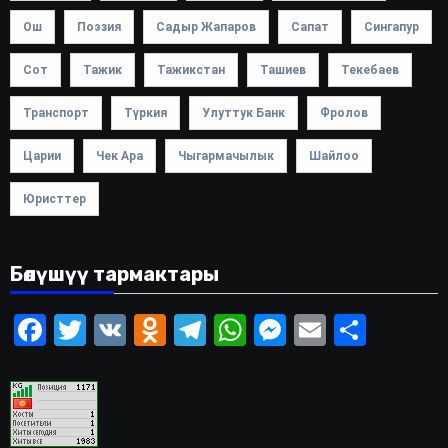
Ош
Поэзия
Садыр Жапаров
Сапат
Сингапур
Сот
Тажик
Тажикстан
Ташиев
Текебаев
Транспорт
Түркия
Улуттук Банк
Фролов
Царии
Чек Ара
Чыгармачылык
Шайлоо
Юристтер
Бөлүшүү тармактары
Facebook
Twitter
VK
Odnoklassniki
Telegram
WhatsApp
Messenger
Email
Share