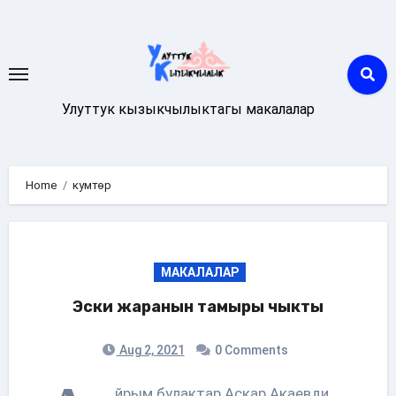
Skip
to
content
Улуттук кызыкчылыктагы макалалар
Home
кумтөр
МАКАЛАЛАР
Эски жаранын тамыры чыкты
Aug 2, 2021
0 Comments
йрым булактар Аскар Акаевди