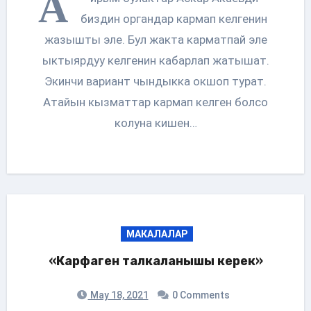
А
биздин органдар кармап келгенин
жазышты эле. Бул жакта карматпай эле
ыктыярдуу келгенин кабарлап жатышат.
Экинчи вариант чындыкка окшоп турат.
Атайын кызматтар кармап келген болсо
колуна кишен…
МАКАЛАЛАР
«Карфаген талкаланышы керек»
May 18, 2021
0 Comments