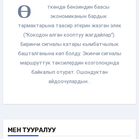
Ө
ткөндө бензиндин баасы
экономиканын бардык
тармактарына таасир этерин жазган элек
("Кокодон алган кооптуу жагдайлар").
Биринчи сигналы катары кымбатчылык
башталганына көп болду. Экинчи сигналы
маршруттук таксилердин козголоңунда
байкалып отурат. Ошондуктан
айдоочулардын…
МЕН ТУУРАЛУУ