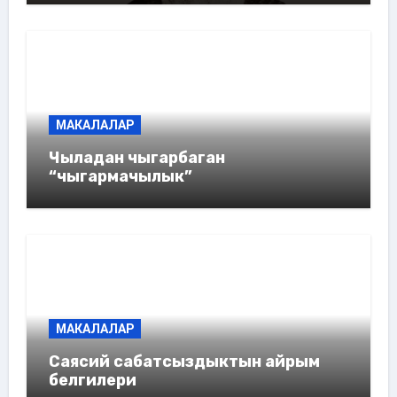
МАКАЛАЛАР
Чыладан чыгарбаган
“чыгармачылык”
МАКАЛАЛАР
Саясий сабатсыздыктын айрым
белгилери