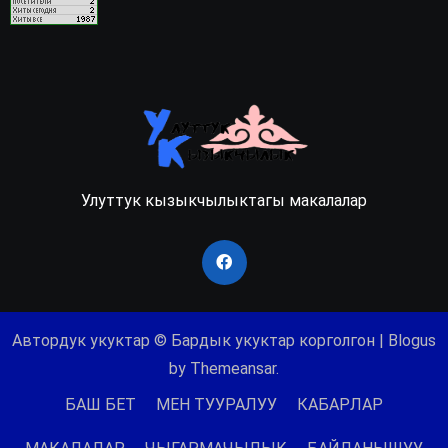
Улуттук кызыкчылыктагы макалалар
Автордук укуктар © Бардык укуктар корголгон
|
Blogus
by
Themeansar
.
БАШ БЕТ
МЕН ТУУРАЛУУ
КАБАРЛАР