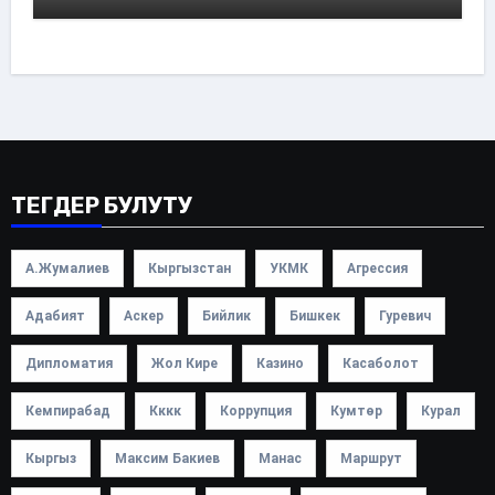
ТЕГДЕР БУЛУТУ
А.Жумалиев
Кыргызстан
УКМК
Агрессия
Адабият
Аскер
Бийлик
Бишкек
Гуревич
Дипломатия
Жол Кире
Казино
Касаболот
Кемпирабад
Кккк
Коррупция
Кумтөр
Курал
Кыргыз
Максим Бакиев
Манас
Маршрут