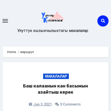
Skip
to
content
Улуттук кызыкчылыктагы макалалар
Home
маршрут
МАКАЛАЛАР
Баш калаанын кан басымын
азайтыш керек
Jun 3, 2021
0 Comments