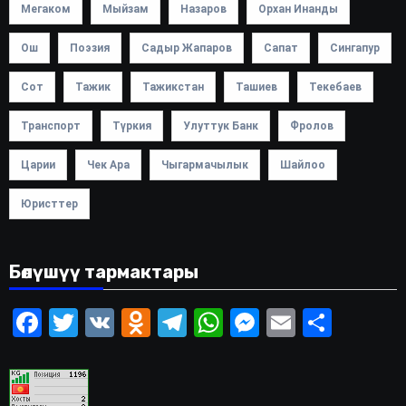
Мегаком
Мыйзам
Назаров
Орхан Инанды
Ош
Поэзия
Садыр Жапаров
Сапат
Сингапур
Сот
Тажик
Тажикстан
Ташиев
Текебаев
Транспорт
Түркия
Улуттук Банк
Фролов
Царии
Чек Ара
Чыгармачылык
Шайлоо
Юристтер
Бөлүшүү тармактары
Facebook
Twitter
VK
Odnoklassniki
Telegram
WhatsApp
Messenger
Email
Share