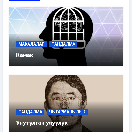
МАКАЛАЛАР
ТАНДАЛМА
Камак
ТАНДАЛМА
ЧЫГАРМАЧЫЛЫК
Унутулган улуулук