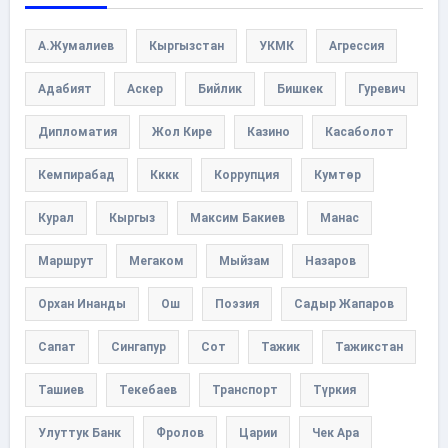
А.Жумалиев
Кыргызстан
УКМК
Агрессия
Адабият
Аскер
Бийлик
Бишкек
Гуревич
Дипломатия
Жол Кире
Казино
Касаболот
Кемпирабад
Кккк
Коррупция
Кумтөр
Курал
Кыргыз
Максим Бакиев
Манас
Маршрут
Мегаком
Мыйзам
Назаров
Орхан Инанды
Ош
Поэзия
Садыр Жапаров
Сапат
Сингапур
Сот
Тажик
Тажикстан
Ташиев
Текебаев
Транспорт
Түркия
Улуттук Банк
Фролов
Царии
Чек Ара