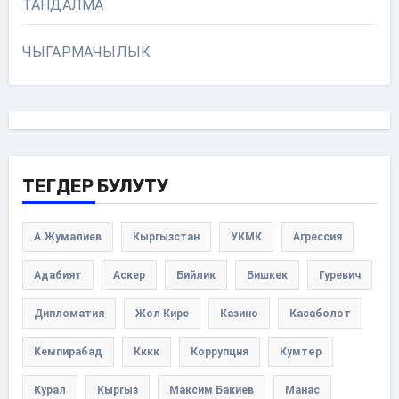
ТАНДАЛМА
ЧЫГАРМАЧЫЛЫК
ТЕГДЕР БУЛУТУ
А.Жумалиев
Кыргызстан
УКМК
Агрессия
Адабият
Аскер
Бийлик
Бишкек
Гуревич
Дипломатия
Жол Кире
Казино
Касаболот
Кемпирабад
Кккк
Коррупция
Кумтөр
Курал
Кыргыз
Максим Бакиев
Манас