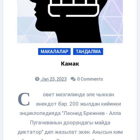
МАКАЛАЛАР
ТАНДАЛМА
Камак
Jan 25, 2023
0 Comments
С
овет мезгилинде эле чыккан
анекдот бар. 200 жылдан кийинки
энциклопедияда "Леонид Брежнев - Алла
Пугачеванын доорундагы майда
диктатор" деп жазылат экен. Анысын ким