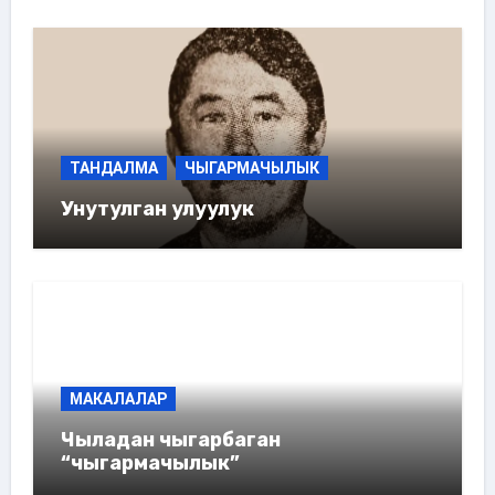
ТАНДАЛМА
ЧЫГАРМАЧЫЛЫК
Унутулган улуулук
МАКАЛАЛАР
Чыладан чыгарбаган
“чыгармачылык”