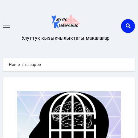
Skip
to
content
Улуттук кызыкчылыктагы макалалар
Home
назаров