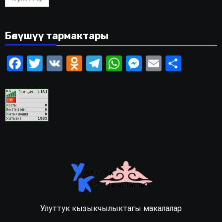
Бөлүшүү тармактары
Facebook
Twitter
VK
Odnoklassniki
Telegram
WhatsApp
Messenger
Email
Share
Улуттук кызыкчылыктагы макалалар