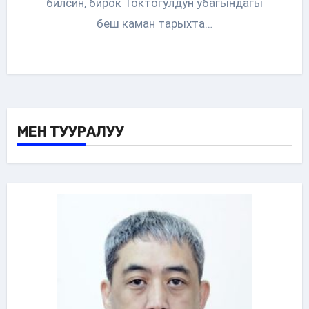
билсин, бирок Токтогулдун убагындагы
беш каман тарыхта…
МЕН ТУУРАЛУУ