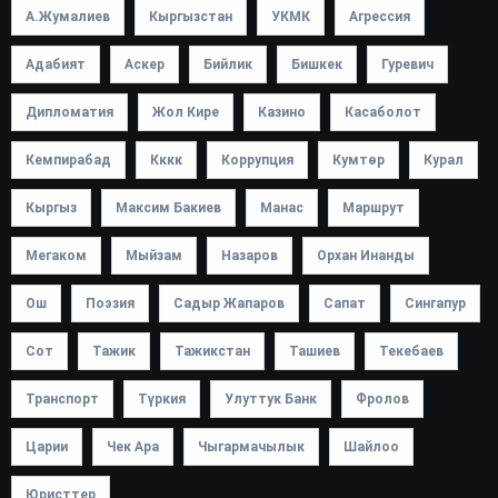
А.Жумалиев
Кыргызстан
УКМК
Агрессия
Адабият
Аскер
Бийлик
Бишкек
Гуревич
Дипломатия
Жол Кире
Казино
Касаболот
Кемпирабад
Кккк
Коррупция
Кумтөр
Курал
Кыргыз
Максим Бакиев
Манас
Маршрут
Мегаком
Мыйзам
Назаров
Орхан Инанды
Ош
Поэзия
Садыр Жапаров
Сапат
Сингапур
Сот
Тажик
Тажикстан
Ташиев
Текебаев
Транспорт
Түркия
Улуттук Банк
Фролов
Царии
Чек Ара
Чыгармачылык
Шайлоо
Юристтер