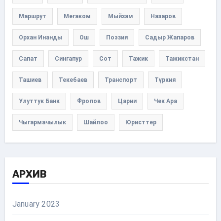
Маршрут
Мегаком
Мыйзам
Назаров
Орхан Инанды
Ош
Поэзия
Садыр Жапаров
Сапат
Сингапур
Сот
Тажик
Тажикстан
Ташиев
Текебаев
Транспорт
Түркия
Улуттук Банк
Фролов
Царии
Чек Ара
Чыгармачылык
Шайлоо
Юристтер
АРХИВ
January 2023