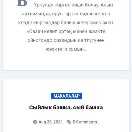
Б
Үркүндү көргөн киши болчу. Анын
айтымында, орустар жаңыдан келген
кезде кыргыздар балык жечү эмес экен.
«Сазан келип эртең менен жээкте
ойногондо сазандын көптүгүнөн
жээктеги самын…
МАКАЛАЛАР
Сыйлык башка, сый башка
Aug 28, 2021
0 Comments