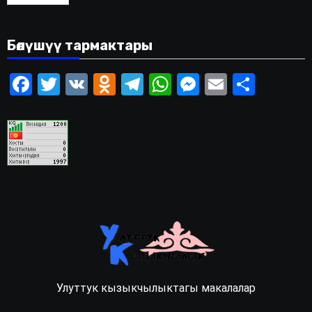
Бөлүшүү тармактары
Facebook
Twitter
VK
Odnoklassniki
Telegram
WhatsApp
Messenger
Email
Share
Улуттук кызыкчылыктагы макалалар