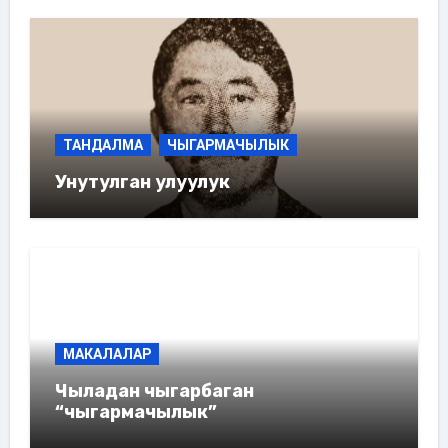
ТАНДАЛМА
ЧЫГАРМАЧЫЛЫК
Унутулган улуулук
МАКАЛАЛАР
Чыладан чыгарбаган
“чыгармачылык”