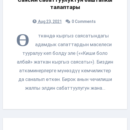
талаптары
Aug 23, 2021
0 Comments
Ө
ткөндө кыргыз саясатындагы
адамдык сапаттардын маселеси
тууралуу кеп болду эле (««Киши боло
албай» жаткан кыргыз саясаты»). Биздин
аткаминерлерге мүнөздүү кемчиликтер
да саналып өткөн. Бирок анын чечилиши
жалпы элдин сабаттуулугун жана…