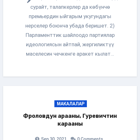
сурайт, талапкерлер да көбүнчө
премьердин ыйгарым укугундагы
нерселер боюнча убада беришет. 2)
Парламенттик шайлоодо партиялар
идеологиясын айтпай, жергиликтүү
маселесин чечкенге аракет кылат…
МАКАЛАЛАР
Фроловдун арааны, Гуревичтин
карааны
Sep 30, 2021
0 Comments