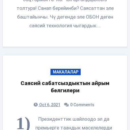
толтура! Санап берейинби? Саясаттан эле
баштайынчы. Чү дегенде эле ОБОН деген
саясий технология чыгардык.…
МАКАЛАЛАР
Саясий сабатсыздыктын айрым
белгилери
Oct 6, 2021
0 Comments
1)
Президенттик шайлоодо эл да
премьерге таандык маселелерди