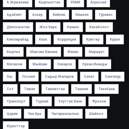
А.Жумалиев
Кыргызстан
УКМК
Агрессия
Адабият
Аскер
Бийлик
Бишкек
Гуревич
Дипломатия
Жол Кире
Казино
Касаболот
Кемпирабад
Кккк
Коррупция
Кумтөр
Курал
Кыргыз
Максим Бакиев
Манас
Маршрут
Мегаком
Мыйзам
Назаров
Орхан Инанды
Ош
Поэзия
Садыр Жапаров
Сапат
Сингапур
Сот
Тажик
Тажикстан
Ташиев
Текебаев
Транспорт
Түркия
Улуттук Банк
Фролов
Царии
Чек Ара
Чыгармачылык
Шайлоо
Юристтер