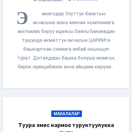
Э
мнегедир Улуттук банктын
акчасына жеке менчик компанияга
жеткилик берүү идеясы баягы Бакиевдин
тушунда өкмөттүн акчасын ЦАРИИге
башкарткан схемага аябай окшошуп
турат. Деталдары башка болушу мүмкүн,
бирок принцибинен анча айырма көрүнө…
МАКАЛАЛАР
Туура эмес кармоо туруктуулукка