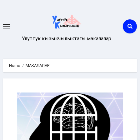
Skip
to
content
Улуттук кызыкчылыктагы макалалар
Home
МАКАЛАЛАР