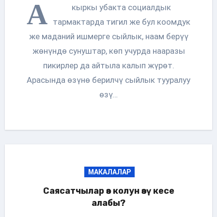
А
кыркы убакта социалдык
тармактарда тигил же бул коомдук
же маданий ишмерге сыйлык, наам берүү
жөнүндө сунуштар, көп учурда нааразы
пикирлер да айтыла калып жүрөт.
Арасында өзүнө берилчү сыйлык тууралуу
өзү…
МАКАЛАЛАР
Саясатчылар өз колун өзү кесе
алабы?