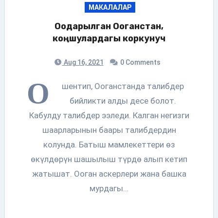
МАКАЛАЛАР
Оодарылган Ооганстан,
коңшулардагы коркунуч
Aug 16, 2021
0 Comments
О
шентип, Ооганстанда талибдер
бийликти алды десе болот.
Кабулду талибдер ээледи. Калган негизги
шаарларынын баары талибдердин
колунда. Батыш мамлекеттери өз
өкүлдөрүн шашылыш түрдө алып кетип
жатышат. Ооган аскерлери жана башка
мурдагы…