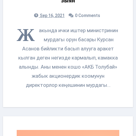
зыян
Sep 16, 2021
0 Comments
Ж
акында ички иштер министринин
мурдагы орун басары Курсан
Асанов бийликти басып алууга аракет
кылган деген негизде кармалып, камакка
алынды. Аны менен кошо «АКБ Толубай»
жабык акционердик коомунун
директорлор кеңешинин мурдагы…