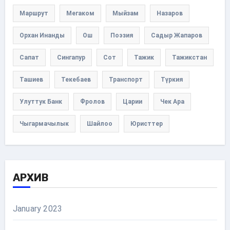
Маршрут
Мегаком
Мыйзам
Назаров
Орхан Инанды
Ош
Поэзия
Садыр Жапаров
Сапат
Сингапур
Сот
Тажик
Тажикстан
Ташиев
Текебаев
Транспорт
Түркия
Улуттук Банк
Фролов
Царии
Чек Ара
Чыгармачылык
Шайлоо
Юристтер
АРХИВ
January 2023