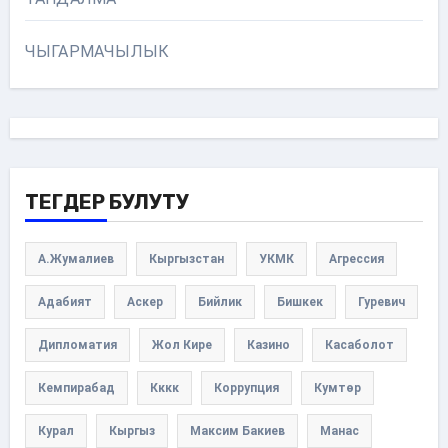
ЧЫГАРМАЧЫЛЫК
ТЕГДЕР БУЛУТУ
А.Жумалиев
Кыргызстан
УКМК
Агрессия
Адабият
Аскер
Бийлик
Бишкек
Гуревич
Дипломатия
Жол Кире
Казино
Касаболот
Кемпирабад
Кккк
Коррупция
Кумтөр
Курал
Кыргыз
Максим Бакиев
Манас