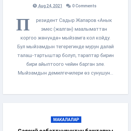
Aug 24, 2021
0 Comments
П
резидент Садыр Жапаров «Анык
эмес (жалган) маалыматтан
коргоо жөнүндө» мыйзамга кол койду.
Бул мыйзамдын тегерегинде мурун далай
талаш-тартыштар болуп, тараптар бирин
бири айыптоого чейин барган эле.
Мыйзамдын демилгечилери өз сунушун…
МАКАЛАЛАР
Саясий сабаттуулуктун баштапкы