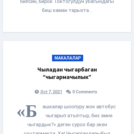
билсин, бирок Токтогулдун убагындагы
беш каман тарыхта…
МАКАЛАЛАР
Чыладан чыгарбаган
“чыгармачылык”
Oct 7, 2021
0 Comments
«Б
ашкалар шоопуру жок автобус
чыгарып атыптыр, биз эмне
чыгардык?» деген суроо бар экен
соцтармакта. Ха! Чыгаргандарыбыз