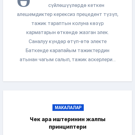
Ө
сүйлөшүүлөрдө кеткен
алешемдиктер керексиз прецедент түзүп,
тажик тараптын колуна көзүр
карматарын өткөндө жазган элек.
Саналуу күндөр өтүп-өтө электе
Баткенде карапайым тажиктердин
атынан чагым салып, тажик аскерлери…
МАКАЛАЛАР
Чек ара иштеринин жалпы
принциптери