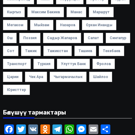
Кыргыз
Максим Бакиев
Манас
Маршрут
Мегаком
Мыйзам
Назаров
Орхан Инанды
Ош
Поэзия
Садыр Жапаров
Сапат
Сингапур
Сот
Тажик
Тажикстан
Ташиев
Текебаев
Транспорт
Түркия
Улуттук Банк
Фролов
Царии
Чек Ара
Чыгармачылык
Шайлоо
Юристтер
Бөлүшүү тармактары
Facebook
Twitter
VK
Odnoklassniki
Telegram
WhatsApp
Messenger
Email
Share