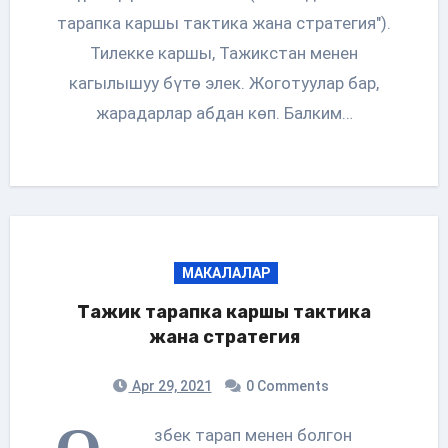
тарапка каршы тактика жана стратегия").
Тилекке каршы, Тажикстан менен
кагылышуу бүтө элек. Жоготуулар бар,
жарадарлар абдан көп. Балким…
МАКАЛАЛАР
Тажик тарапка каршы тактика
жана стратегия
Apr 29, 2021
0 Comments
збек тарап менен болгон