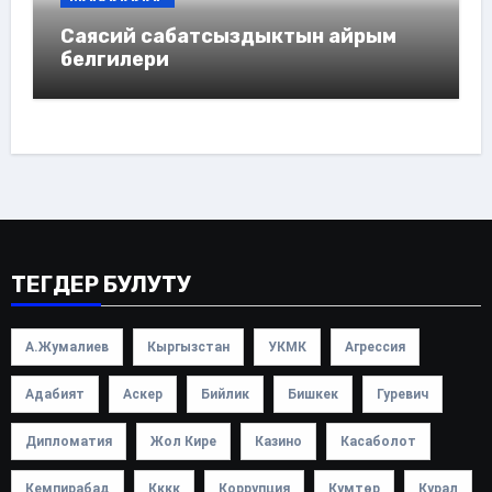
Саясий сабатсыздыктын айрым
белгилери
ТЕГДЕР БУЛУТУ
А.Жумалиев
Кыргызстан
УКМК
Агрессия
Адабият
Аскер
Бийлик
Бишкек
Гуревич
Дипломатия
Жол Кире
Казино
Касаболот
Кемпирабад
Кккк
Коррупция
Кумтөр
Курал