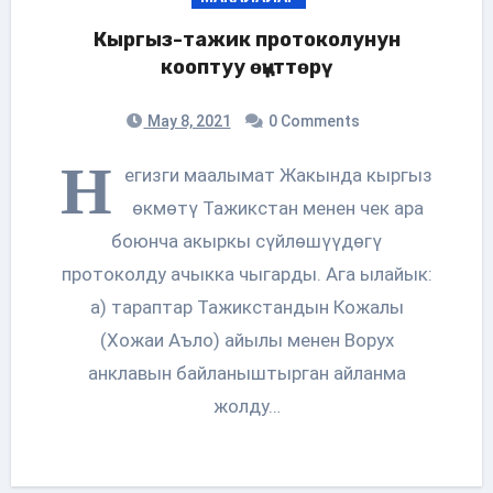
Кыргыз-тажик протоколунун
кооптуу өңүттөрү
May 8, 2021
0 Comments
Н
егизги маалымат Жакында кыргыз
өкмөтү Тажикстан менен чек ара
боюнча акыркы сүйлөшүүдөгү
протоколду ачыкка чыгарды. Ага ылайык:
а) тараптар Тажикстандын Кожалы
(Хожаи Аъло) айылы менен Ворух
анклавын байланыштырган айланма
жолду…