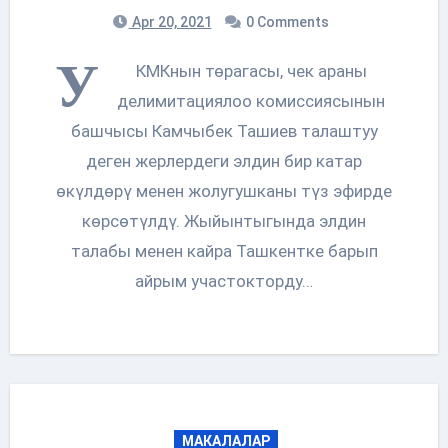
Apr 20, 2021
0 Comments
У
КМКнын төрагасы, чек араны
делимитациялоо комиссиясынын
башчысы Камчыбек Ташиев талаштуу
деген жерлердеги элдин бир катар
өкүлдөрү менен жолугушканы түз эфирде
көрсөтүлдү. Жыйынтыгында элдин
талабы менен кайра Ташкентке барып
айрым участокторду…
МАКАЛАЛАР