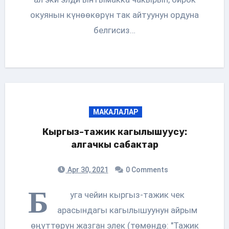
окуянын күнөөкөрүн так айтуунун ордуна
белгисиз…
МАКАЛАЛАР
Кыргыз-тажик кагылышуусу:
алгачкы сабактар
Apr 30, 2021
0 Comments
Б
уга чейин кыргыз-тажик чек
арасындагы кагылышуунун айрым
өңүттөрүн жазган элек (төмөндө: "Тажик