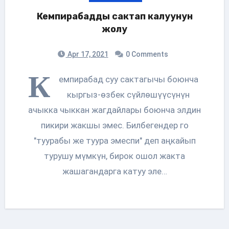
Кемпирабадды сактап калуунун
жолу
Apr 17, 2021
0 Comments
К
емпирабад суу сактагычы боюнча
кыргыз-өзбек сүйлөшүүсүнүн
ачыкка чыккан жагдайлары боюнча элдин
пикири жакшы эмес. Билбегендер го
"туурабы же туура эмеспи" деп аңкайып
турушу мүмкүн, бирок ошол жакта
жашагандарга катуу эле…