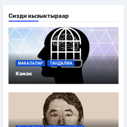
Сизди кызыктыраар
МАКАЛАЛАР
ТАНДАЛМА
Камак