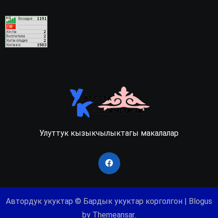
Улуттук кызыкчылыктагы макалалар
Автордук укуктар © Бардык укуктар корголгон
|
Blogus
by
Themeansar
.