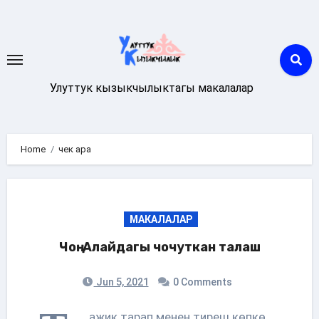
Skip
to
content
Улуттук кызыкчылыктагы макалалар
Home
чек ара
МАКАЛАЛАР
Чоң-Алайдагы чочуткан талаш
Jun 5, 2021
0 Comments
ажик тарап менен тиреш көпкө