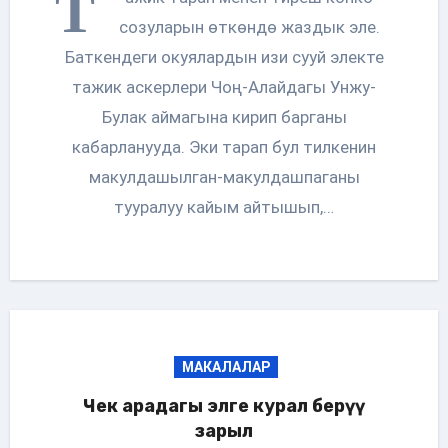
Т
созуларын өткөндө жаздык эле.
Баткендеги окуялардын изи сууй электе
тажик аскерлери Чоң-Алайдагы Унжу-
Булак аймагына кирип барганы
кабарланууда. Эки тарап бул тилкенин
макулдашылган-макулдашпаганы
тууралуу кайым айтышып,…
МАКАЛАЛАР
Чек арадагы элге курал берүү
зарыл