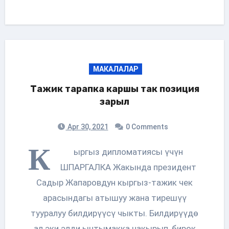
МАКАЛАЛАР
Тажик тарапка каршы так позиция
зарыл
Apr 30, 2021
0 Comments
К
ыргыз дипломатиясы үчүн
ШПАРГАЛКА Жакында президент
Садыр Жапаровдун кыргыз-тажик чек
арасындагы атышуу жана тирешүү
тууралуу билдирүүсү чыкты. Билдирүүдө
ал эки элди ынтымакка чакырып, бирок