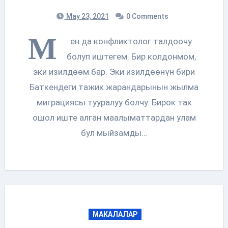
May 23, 2021
0 Comments
М
ен да конфликтолог талдоочу
болуп иштегем. Бир колдонмом,
эки изилдөөм бар. Эки изилдөөнүн бири
Баткендеги тажик жарандарынын жылма
миграциясы тууралуу болчу. Бирок так
ошол иште алган маалыматтардан улам
бул мыйзамды…
МАКАЛАЛАР