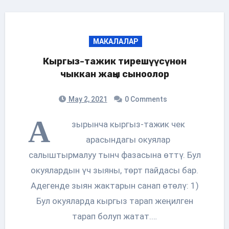
МАКАЛАЛАР
Кыргыз-тажик тирешүүсүнөн
чыккан жаңы сыноолор
May 2, 2021
0 Comments
А
зырынча кыргыз-тажик чек
арасындагы окуялар
салыштырмалуу тынч фазасына өттү. Бул
окуялардын үч зыяны, төрт пайдасы бар.
Адегенде зыян жактарын санап өтөлү: 1)
Бул окуяларда кыргыз тарап жеңилген
тарап болуп жатат.…