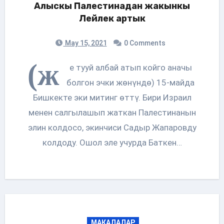
Алыскы Палестинадан жакынкы
Лейлек артык
May 15, 2021
0 Comments
(ж
е тууй албай атып койго аначы
болгон эчки жөнүндө) 15-майда
Бишкекте эки митинг өттү. Бири Израил
менен салгылашып жаткан Палестинанын
элин колдосо, экинчиси Садыр Жапаровду
колдоду. Ошол эле учурда Баткен…
МАКАЛАЛАР