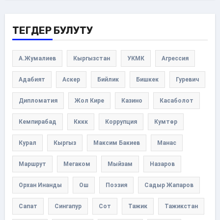
ТЕГДЕР БУЛУТУ
А.Жумалиев
Кыргызстан
УКМК
Агрессия
Адабият
Аскер
Бийлик
Бишкек
Гуревич
Дипломатия
Жол Кире
Казино
Касаболот
Кемпирабад
Кккк
Коррупция
Кумтөр
Курал
Кыргыз
Максим Бакиев
Манас
Маршрут
Мегаком
Мыйзам
Назаров
Орхан Инанды
Ош
Поэзия
Садыр Жапаров
Сапат
Сингапур
Сот
Тажик
Тажикстан