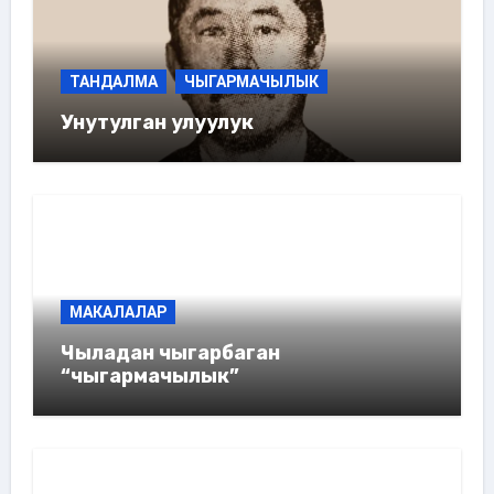
ТАНДАЛМА
ЧЫГАРМАЧЫЛЫК
Унутулган улуулук
МАКАЛАЛАР
Чыладан чыгарбаган
“чыгармачылык”