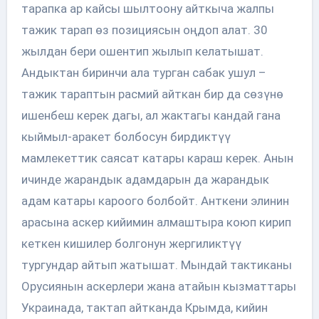
тарапка ар кайсы шылтоону айткыча жалпы
тажик тарап өз позициясын оңдоп алат. 30
жылдан бери ошентип жылып келатышат.
Андыктан биринчи ала турган сабак ушул –
тажик тараптын расмий айткан бир да сөзүнө
ишенбеш керек дагы, ал жактагы кандай гана
кыймыл-аракет болбосун бирдиктүү
мамлекеттик саясат катары караш керек. Анын
ичинде жарандык адамдарын да жарандык
адам катары кароого болбойт. Анткени элинин
арасына аскер кийимин алмаштыра коюп кирип
кеткен кишилер болгонун жергиликтүү
тургундар айтып жатышат. Мындай тактиканы
Орусиянын аскерлери жана атайын кызматтары
Украинада, тактап айтканда Крымда, кийин