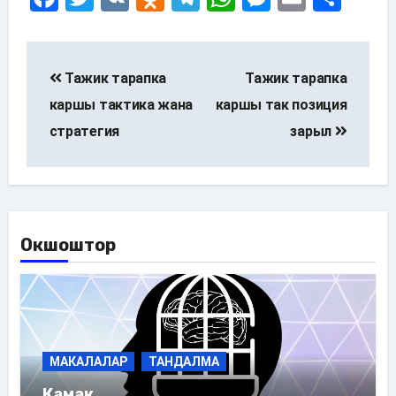
Post
navigation
Тажик тарапка
Тажик тарапка
каршы тактика жана
каршы так позиция
стратегия
зарыл
Окшоштор
МАКАЛАЛАР
ТАНДАЛМА
Камак