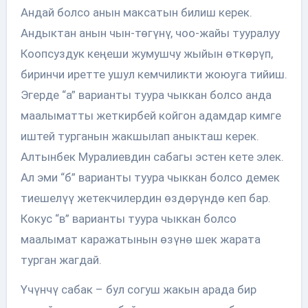
Андай болсо анын максатын билиш керек.
Андыктан анын чын-төгүнү, чоо-жайы тууралуу
Коопсуздук кеңеши жумушчу жыйын өткөрүп,
биринчи иретте ушул кемчиликти жоюуга тийиш.
Эгерде “а” варианты туура чыккан болсо анда
маалыматты жеткирбей койгон адамдар кимге
иштей турганын жакшылап аныкташ керек.
Алтынбек Муралиевдин сабагы эстен кете элек.
Ал эми “б” варианты туура чыккан болсо демек
тиешелүү жетекчилердин өздөрүндө кеп бар.
Кокус “в” варианты туура чыккан болсо
маалымат каражатынын өзүнө шек жарата
турган жагдай.
Үчүнчү сабак – бул согуш жакын арада бир