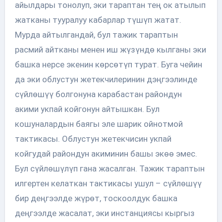
айылдары тонолуп, эки тараптан тең ок атылып
жатканы тууралуу кабарлар түшүп жатат.
Мурда айтылгандай, бул тажик тараптын
расмий айтканы менен иш жүзүндө кылганы эки
башка нерсе экенин көрсөтүп турат. Буга чейин
да эки облустун жетекчилеринин дэңгээлинде
сүйлөшүү болгонуна карабастан райондун
акими укпай койгонун айтышкан. Бул
кошуналардын баягы эле шарик ойнотмой
тактикасы. Облустун жетекчисин укпай
койгудай райондун акиминин башы экөө эмес.
Бул сүйлөшүлүп гана жасалган. Тажик тараптын
илгертен келаткан тактикасы ушул – сүйлөшүү
бир деңгээлде жүрөт, тоскоолдук башка
деңгээлде жасалат, эки инстанциясы кыргыз