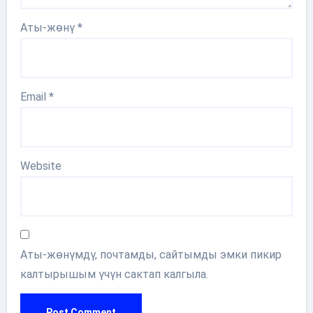
Аты-жөнү
*
Email
*
Website
Аты-жөнүмдү, почтамды, сайтымды эмки пикир
калтырышым үчүн сактап калгыла.