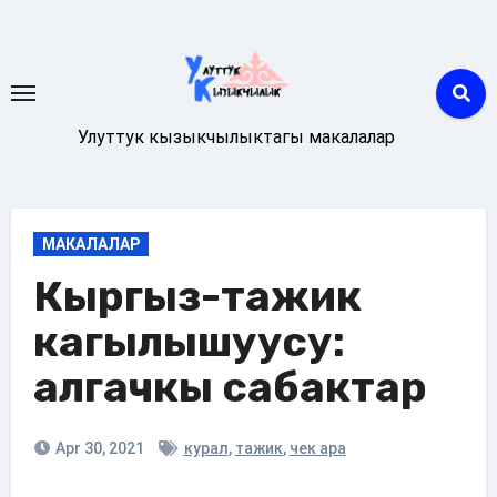
Skip
to
content
Улуттук кызыкчылыктагы макалалар
МАКАЛАЛАР
Кыргыз-тажик
кагылышуусу:
алгачкы сабактар
Apr 30, 2021
курал
,
тажик
,
чек ара