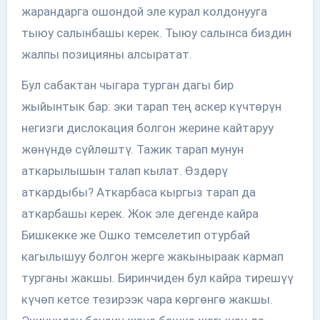
жарандарга ошондой эле курал колдонууга
тыюу салынбашы керек. Тыюу салынса биздин
жалпы позицияны алсыратат.
Бул сабактан чыгара турган дагы бир
жыйынтык бар: эки тарап тең аскер күчтөрүн
негизги дислокация болгон жерине кайтаруу
жөнүндө сүйлөштү. Тажик тарап мунун
аткарылышын талап кылат. Өздөрү
аткардыбы? Аткарбаса кыргыз тарап да
аткарбашы керек. Жок эле дегенде кайра
Бишкекке же Ошко темселетип отурбай
кагылышуу болгон жерге жакыныраак кармап
турганы жакшы. Биринчиден бул кайра тирешүү
күчөп кетсе тезирээк чара көргөнгө жакшы.