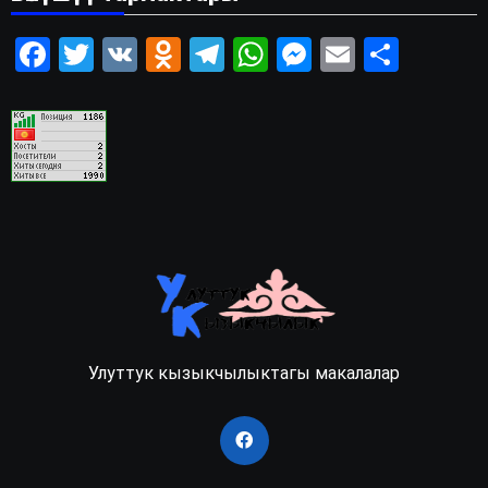
Facebook
Twitter
VK
Odnoklassniki
Telegram
WhatsApp
Messenger
Email
Share
Улуттук кызыкчылыктагы макалалар