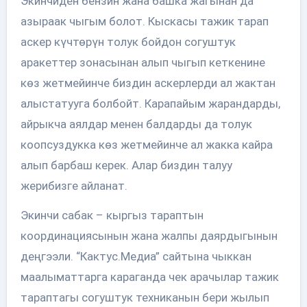
Экинчиден бензин жана башка жагынан да
азыраак чыгым болот. Кыскасы тажик тарап
аскер күчтөрүн толук бойдон согуштук
аракеттер зонасынан алып чыгып кеткенине
көз жетмейинче биздин аскерлерди ал жактан
алыстатууга болбойт. Карапайым жарандарды,
айрыкча аялдар менен балдарды да толук
коопсуздукка көз жетмейинче ал жакка кайра
алып барбаш керек. Алар биздин талуу
жерибизге айланат.
Экинчи сабак – кыргыз тараптын
координациясынын жана жалпы даярдыгынын
деңгээли. “Кактус.Медиа” сайтына чыккан
маалыматтарга караганда чек арачылар тажик
тараптагы согуштук техниканын бери жылып