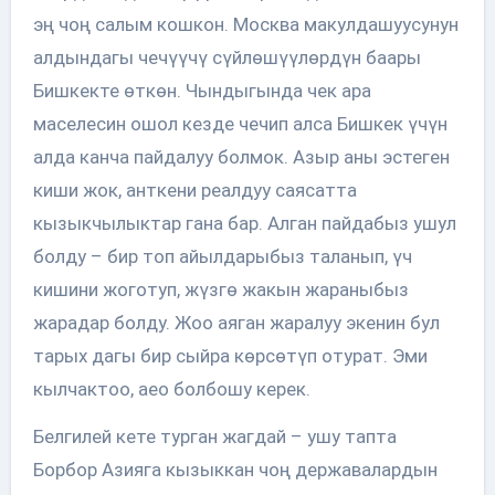
эң чоң салым кошкон. Москва макулдашуусунун
алдындагы чечүүчү сүйлөшүүлөрдүн баары
Бишкекте өткөн. Чындыгында чек ара
маселесин ошол кезде чечип алса Бишкек үчүн
алда канча пайдалуу болмок. Азыр аны эстеген
киши жок, анткени реалдуу саясатта
кызыкчылыктар гана бар. Алган пайдабыз ушул
болду – бир топ айылдарыбыз таланып, үч
кишини жоготуп, жүзгө жакын жараныбыз
жарадар болду. Жоо аяган жаралуу экенин бул
тарых дагы бир сыйра көрсөтүп отурат. Эми
кылчактоо, аео болбошу керек.
Белгилей кете турган жагдай – ушу тапта
Борбор Азияга кызыккан чоң державалардын