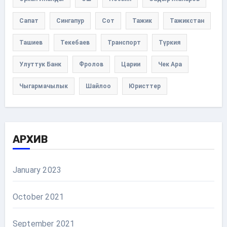
Сапат
Сингапур
Сот
Тажик
Тажикстан
Ташиев
Текебаев
Транспорт
Түркия
Улуттук Банк
Фролов
Царии
Чек Ара
Чыгармачылык
Шайлоо
Юристтер
АРХИВ
January 2023
October 2021
September 2021