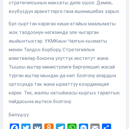
стратегиясынын максаты деле ошол. Демек,
өзүбүздүн аракеттерге гана ишенишибиз зарыл.
Бул сырттан караган киши атайын маалыматы
жок талдоонун негизинде эле чыгарган
жыйынтыктар. УКМКнын Чалгын кызматы
менен Талдоо борбору, Стратегиялык
иликтөөлөр боюнча улуттук институт жана
Тышкы иштер министрлиги биргелешип жасай
турган иштер мындан да көп. Болгону алардын
ортосунда так жана ырааттуу координация
керек. Тек, жалпы натыйжасы кыргыз тараптын
пайдасына иштесе болгону.
Бөлүшүү:
Facebook
Twitter
VK
Odnoklassniki
Telegram
WhatsApp
Messenge
Email
Sha