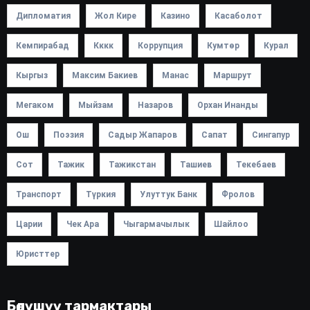
Дипломатия
Жол Кире
Казино
Касаболот
Кемпирабад
Кккк
Коррупция
Кумтөр
Курал
Кыргыз
Максим Бакиев
Манас
Маршрут
Мегаком
Мыйзам
Назаров
Орхан Инанды
Ош
Поэзия
Садыр Жапаров
Сапат
Сингапур
Сот
Тажик
Тажикстан
Ташиев
Текебаев
Транспорт
Түркия
Улуттук Банк
Фролов
Царии
Чек Ара
Чыгармачылык
Шайлоо
Юристтер
Бөлүшүү тармактары