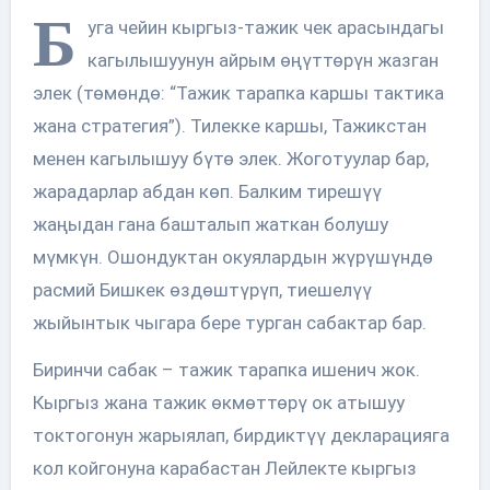
Б
уга чейин кыргыз-тажик чек арасындагы
кагылышуунун айрым өңүттөрүн жазган
элек (төмөндө: “Тажик тарапка каршы тактика
жана стратегия”). Тилекке каршы, Тажикстан
менен кагылышуу бүтө элек. Жоготуулар бар,
жарадарлар абдан көп. Балким тирешүү
жаңыдан гана башталып жаткан болушу
мүмкүн. Ошондуктан окуялардын жүрүшүндө
расмий Бишкек өздөштүрүп, тиешелүү
жыйынтык чыгара бере турган сабактар бар.
Биринчи сабак – тажик тарапка ишенич жок.
Кыргыз жана тажик өкмөттөрү ок атышуу
токтогонун жарыялап, бирдиктүү декларацияга
кол койгонуна карабастан Лейлекте кыргыз