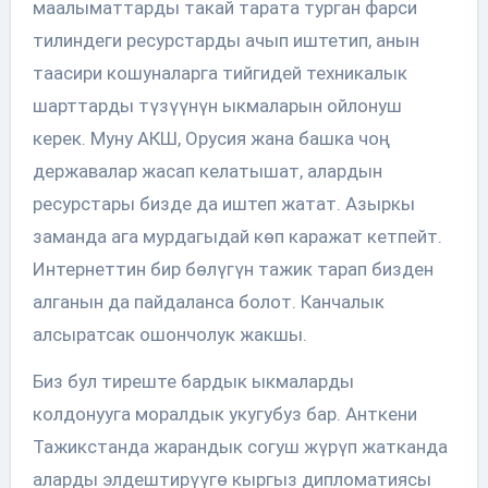
маалыматтарды такай тарата турган фарси
тилиндеги ресурстарды ачып иштетип, анын
таасири кошуналарга тийгидей техникалык
шарттарды түзүүнүн ыкмаларын ойлонуш
керек. Муну АКШ, Орусия жана башка чоң
державалар жасап келатышат, алардын
ресурстары бизде да иштеп жатат. Азыркы
заманда ага мурдагыдай көп каражат кетпейт.
Интернеттин бир бөлүгүн тажик тарап бизден
алганын да пайдаланса болот. Канчалык
алсыратсак ошончолук жакшы.
Биз бул тиреште бардык ыкмаларды
колдонууга моралдык укугубуз бар. Анткени
Тажикстанда жарандык согуш жүрүп жатканда
аларды элдештирүүгө кыргыз дипломатиясы