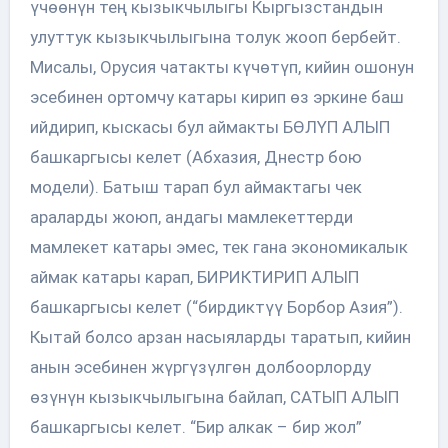
үчөөнүн тең кызыкчылыгы Кыргызстандын
улуттук кызыкчылыгына толук жооп бербейт.
Мисалы, Орусия чатакты күчөтүп, кийин ошонун
эсебинен ортомчу катары кирип өз эркине баш
ийдирип, кыскасы бул аймакты БӨЛҮП АЛЫП
башкаргысы келет (Абхазия, Днестр бою
модели). Батыш тарап бул аймактагы чек
араларды жоюп, андагы мамлекеттерди
мамлекет катары эмес, тек гана экономикалык
аймак катары карап, БИРИКТИРИП АЛЫП
башкаргысы келет (“бирдиктүү Борбор Азия”).
Кытай болсо арзан насыяларды таратып, кийин
анын эсебинен жүргүзүлгөн долбоорлорду
өзүнүн кызыкчылыгына байлап, САТЫП АЛЫП
башкаргысы келет. “Бир алкак – бир жол”