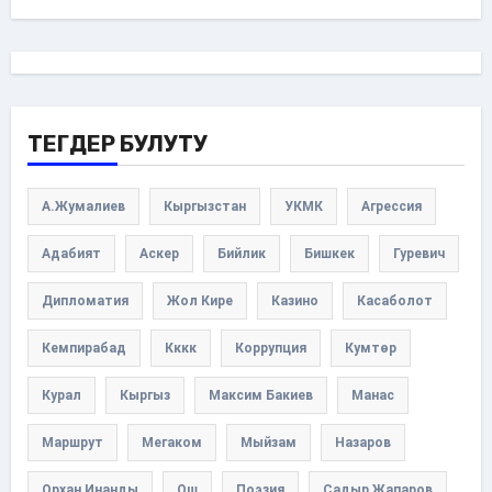
ТЕГДЕР БУЛУТУ
А.Жумалиев
Кыргызстан
УКМК
Агрессия
Адабият
Аскер
Бийлик
Бишкек
Гуревич
Дипломатия
Жол Кире
Казино
Касаболот
Кемпирабад
Кккк
Коррупция
Кумтөр
Курал
Кыргыз
Максим Бакиев
Манас
Маршрут
Мегаком
Мыйзам
Назаров
Орхан Инанды
Ош
Поэзия
Садыр Жапаров