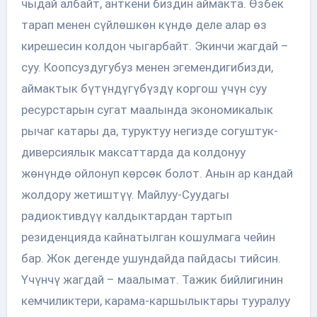
чыдай албайт, анткени биздин аймакта. Өзбек
тарап менен сүйлөшкөн күндө деле алар өз
кирешесин колдон чыгарбайт. Экинчи жагдай –
суу. Коопсуздугубуз менен эгемендигибизди,
аймактык бүтүндүгүбүздү коргош үчүн суу
ресурстарын сугат маалында экономикалык
рычаг катары да, туруктуу негизде согуштук-
диверсиялык максаттарда да колдонуу
жөнүндө ойлонуп көрсөк болот. Анын ар кандай
жолдору жетиштүү. Майлуу-Суудагы
радиоктивдүү калдыктардан тартып
резиденцияда кайнатылган кошулмага чейин
бар. Жок дегенде ушундайда пайдасы тийсин.
Үчүнчү жагдай – маалымат. Тажик бийлигинин
кемчиликтери, карама-каршылыктары тууралуу