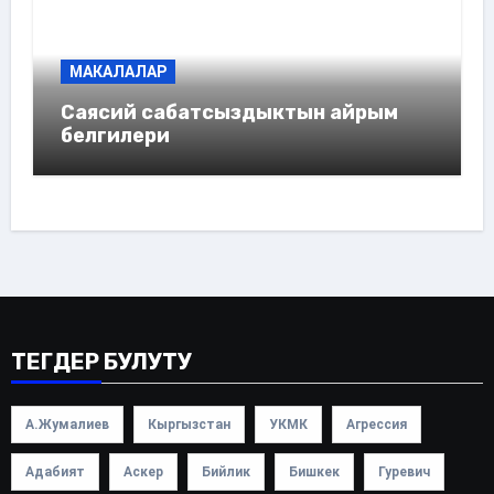
МАКАЛАЛАР
Саясий сабатсыздыктын айрым
белгилери
ТЕГДЕР БУЛУТУ
А.Жумалиев
Кыргызстан
УКМК
Агрессия
Адабият
Аскер
Бийлик
Бишкек
Гуревич