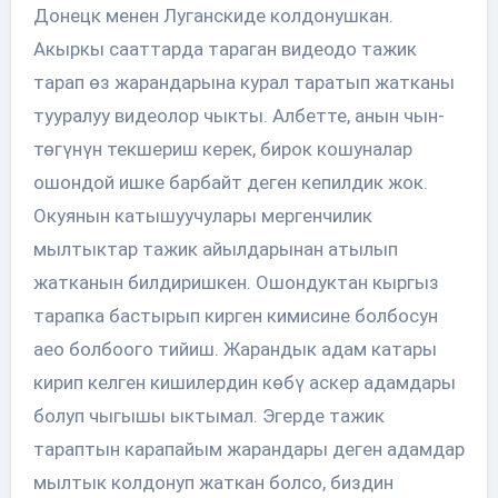
Донецк менен Луганскиде колдонушкан.
Акыркы сааттарда тараган видеодо тажик
тарап өз жарандарына курал таратып жатканы
тууралуу видеолор чыкты. Албетте, анын чын-
төгүнүн текшериш керек, бирок кошуналар
ошондой ишке барбайт деген кепилдик жок.
Окуянын катышуучулары мергенчилик
мылтыктар тажик айылдарынан атылып
жатканын билдиришкен. Ошондуктан кыргыз
тарапка бастырып кирген кимисине болбосун
аео болбоого тийиш. Жарандык адам катары
кирип келген кишилердин көбү аскер адамдары
болуп чыгышы ыктымал. Эгерде тажик
тараптын карапайым жарандары деген адамдар
мылтык колдонуп жаткан болсо, биздин