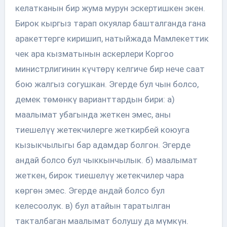
келатканын бир жума мурун эскертишкен экен.
Бирок кыргыз тарап окуялар башталганда гана
аракеттерге киришип, натыйжада Мамлекеттик
чек ара кызматынын аскерлери Коргоо
министрлигинин күчтөрү келгиче бир нече саат
бою жалгыз согушкан. Эгерде бул чын болсо,
демек төмөнкү варианттардын бири: а)
маалымат убагында жеткен эмес, аны
тиешелүү жетекчилерге жеткирбей коюуга
кызыкчылыгы бар адамдар болгон. Эгерде
андай болсо бул чыккынчылык. б) маалымат
жеткен, бирок тиешелүү жетекчилер чара
көргөн эмес. Эгерде андай болсо бул
келесоолук. в) бул атайын таратылган
такталбаган маалымат болушу да мүмкүн.