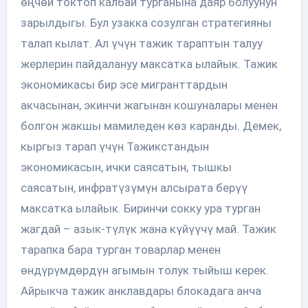
өңчөй токтоп калбай турганына даяр болуунун
зарылдыгы. Бул узакка созулган стратегияны
талап кылат. Ал үчүн тажик тараптын талуу
жерлерин пайдалануу максатка ылайык. Тажик
экономикасы бир эсе мигранттардын
акчасынан, экинчи жагынан кошуналары менен
болгон жакшы мамиледен көз каранды. Демек,
кыргыз тарап үчүн Тажикстандын
экономикасын, ички саясатын, тышкы
саясатын, инфратүзүмүн алсырата берүү
максатка ылайык. Биринчи сокку ура турган
жагдай – азык-түлүк жана күйүүчү май. Тажик
тарапка бара турган товарлар менен
өндүрүмдөрдүн агымын толук тыйыш керек.
Айрыкча тажик анклавдары блокадага анча