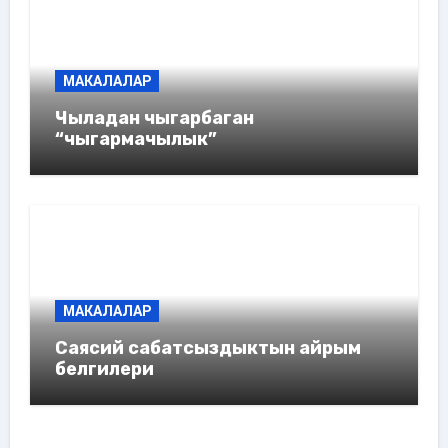
МАКАЛАЛАР
Чыладан чыгарбаган
“чыгармачылык”
МАКАЛАЛАР
Саясий сабатсыздыктын айрым
белгилери