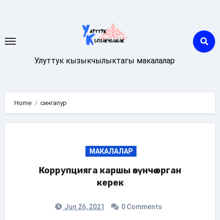
Skip
to
content
Улуттук кызыкчылыктагы макалалар
Home
сингапур
МАКАЛАЛАР
Коррупцияга каршы өзүнчө орган
керек
Jun 26, 2021
0 Comments