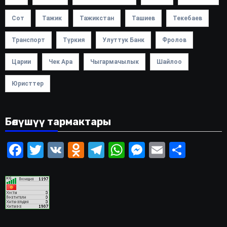
Сот
Тажик
Тажикстан
Ташиев
Текебаев
Транспорт
Түркия
Улуттук Банк
Фролов
Царии
Чек Ара
Чыгармачылык
Шайлоо
Юристтер
Бөлүшүү тармактары
Facebook
Twitter
VK
Odnoklassniki
Telegram
WhatsApp
Messenger
Email
Share