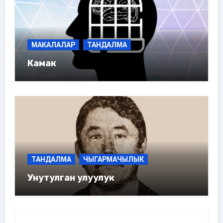
МАКАЛАЛАР
ТАНДАЛМА
Камак
ТАНДАЛМА
ЧЫГАРМАЧЫЛЫК
Унутулган улуулук