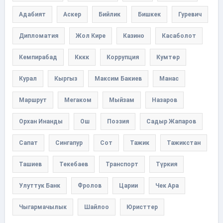
Адабият
Аскер
Бийлик
Бишкек
Гуревич
Дипломатия
Жол Кире
Казино
Касаболот
Кемпирабад
Кккк
Коррупция
Кумтөр
Курал
Кыргыз
Максим Бакиев
Манас
Маршрут
Мегаком
Мыйзам
Назаров
Орхан Инанды
Ош
Поэзия
Садыр Жапаров
Сапат
Сингапур
Сот
Тажик
Тажикстан
Ташиев
Текебаев
Транспорт
Түркия
Улуттук Банк
Фролов
Царии
Чек Ара
Чыгармачылык
Шайлоо
Юристтер