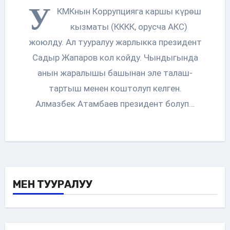
У
КМКнын Коррупцияга каршы күрөш
кызматы (КККК, орусча АКС)
жоюлду. Ал тууралуу жарлыкка президент
Садыр Жапаров кол койду. Чындыгында
анын жаралышы башынан эле талаш-
тартыш менен коштолуп келген.
Алмазбек Атамбаев президент болуп…
МЕН ТУУРАЛУУ