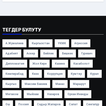
ТЕГДЕР БУЛУТУ
А.Жумалиев
Кыргызстан
УКМК
Агрессия
Адабият
Аскер
Бийлик
Бишкек
Гуревич
Дипломатия
Жол Кире
Казино
Касаболот
Кемпирабад
Кккк
Коррупция
Кумтөр
Курал
Кыргыз
Максим Бакиев
Манас
Маршрут
Мегаком
Мыйзам
Назаров
Орхан Инанды
Ош
Поэзия
Садыр Жапаров
Сапат
Сингапур