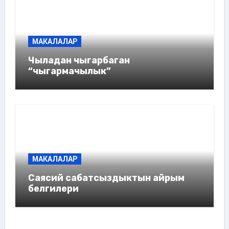
МАКАЛАЛАР
Чыладан чыгарбаган
“чыгармачылык”
МАКАЛАЛАР
Саясий сабатсыздыктын айрым
белгилери