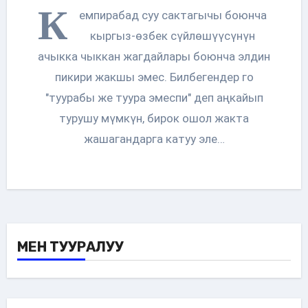
К
емпирабад суу сактагычы боюнча
кыргыз-өзбек сүйлөшүүсүнүн
ачыкка чыккан жагдайлары боюнча элдин
пикири жакшы эмес. Билбегендер го
"туурабы же туура эмеспи" деп аңкайып
турушу мүмкүн, бирок ошол жакта
жашагандарга катуу эле…
МЕН ТУУРАЛУУ