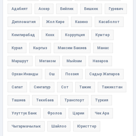
Адабият
Аскер
Бийлик
Бишкек
Гуревич
Дипломатия
Жол Кире
Казино
Касаболот
Кемпирабад
Кккк
Коррупция
Кумтөр
Курал
Кыргыз
Максим Бакиев
Манас
Маршрут
Мегаком
Мыйзам
Назаров
Орхан Инанды
Ош
Поэзия
Садыр Жапаров
Сапат
Сингапур
Сот
Тажик
Тажикстан
Ташиев
Текебаев
Транспорт
Түркия
Улуттук Банк
Фролов
Царии
Чек Ара
Чыгармачылык
Шайлоо
Юристтер