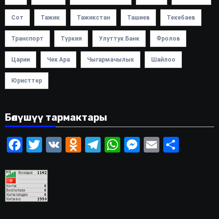
Сот
Тажик
Тажикстан
Ташиев
Текебаев
Транспорт
Түркия
Улуттук Банк
Фролов
Царии
Чек Ара
Чыгармачылык
Шайлоо
Юристтер
Бөлүшүү тармактары
Facebook
Twitter
VK
Odnoklassniki
Telegram
WhatsApp
Messenger
Email
Share