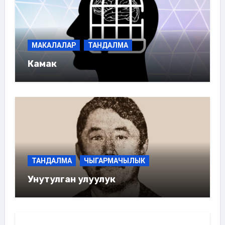
МАКАЛАЛАР
ТАНДАЛМА
Камак
ТАНДАЛМА
ЧЫГАРМАЧЫЛЫК
Унутулган улуулук