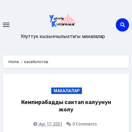
Skip
to
content
Улуттук кызыкчылыктагы макалалар
Home
касаболотов
МАКАЛАЛАР
Кемпирабадды сактап калуунун
жолу
Apr 17, 2021
0 Comments