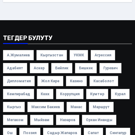
ТЕГДЕР БУЛУТУ
А.Жумалиев
Кыргызстан
УКМК
Агрессия
Адабият
Аскер
Бийлик
Бишкек
Гуревич
Дипломатия
Жол Кире
Казино
Касаболот
Кемпирабад
Кккк
Коррупция
Кумтөр
Курал
Кыргыз
Максим Бакиев
Манас
Маршрут
Мегаком
Мыйзам
Назаров
Орхан Инанды
Ош
Поэзия
Садыр Жапаров
Сапат
Сингапур