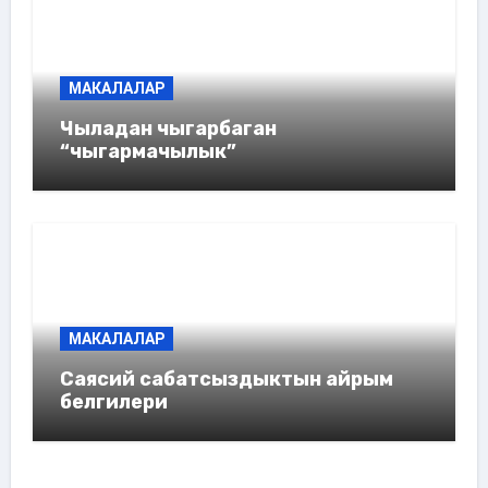
МАКАЛАЛАР
Чыладан чыгарбаган
“чыгармачылык”
МАКАЛАЛАР
Саясий сабатсыздыктын айрым
белгилери