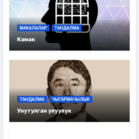
МАКАЛАЛАР
ТАНДАЛМА
Камак
ТАНДАЛМА
ЧЫГАРМАЧЫЛЫК
Унутулган улуулук