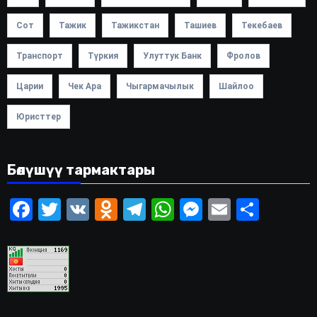
Сот
Тажик
Тажикстан
Ташиев
Текебаев
Транспорт
Түркия
Улуттук Банк
Фролов
Царии
Чек Ара
Чыгармачылык
Шайлоо
Юристтер
Бөлүшүү тармактары
Facebook
Twitter
VK
Odnoklassniki
Telegram
WhatsApp
Messenger
Email
Share