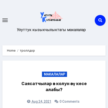
Skip
to
content
Улуттук кызыкчылыктагы макалалар
Home
троллдор
МАКАЛАЛАР
Саясатчылар өз колун өзү кесе
алабы?
Aug 24, 2021
0 Comments