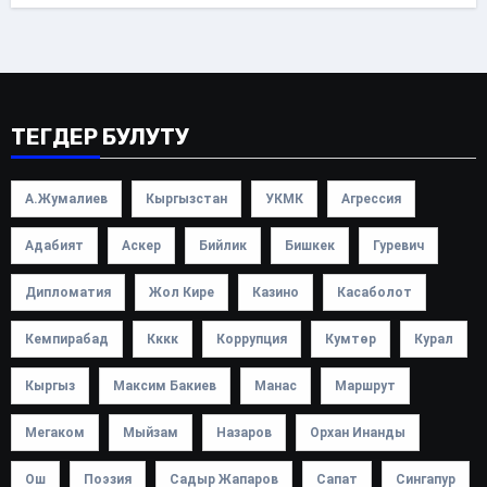
ТЕГДЕР БУЛУТУ
А.Жумалиев
Кыргызстан
УКМК
Агрессия
Адабият
Аскер
Бийлик
Бишкек
Гуревич
Дипломатия
Жол Кире
Казино
Касаболот
Кемпирабад
Кккк
Коррупция
Кумтөр
Курал
Кыргыз
Максим Бакиев
Манас
Маршрут
Мегаком
Мыйзам
Назаров
Орхан Инанды
Ош
Поэзия
Садыр Жапаров
Сапат
Сингапур