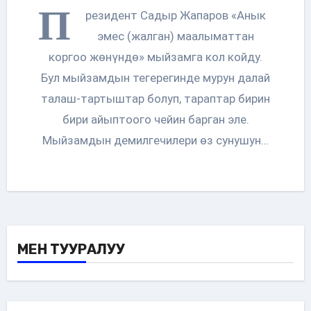
П
резидент Садыр Жапаров «Анык
эмес (жалган) маалыматтан
коргоо жөнүндө» мыйзамга кол койду.
Бул мыйзамдын тегерегинде мурун далай
талаш-тартыштар болуп, тараптар бирин
бири айыптоого чейин барган эле.
Мыйзамдын демилгечилери өз сунушун…
МЕН ТУУРАЛУУ