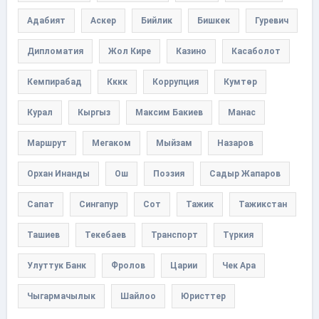
Адабият
Аскер
Бийлик
Бишкек
Гуревич
Дипломатия
Жол Кире
Казино
Касаболот
Кемпирабад
Кккк
Коррупция
Кумтөр
Курал
Кыргыз
Максим Бакиев
Манас
Маршрут
Мегаком
Мыйзам
Назаров
Орхан Инанды
Ош
Поэзия
Садыр Жапаров
Сапат
Сингапур
Сот
Тажик
Тажикстан
Ташиев
Текебаев
Транспорт
Түркия
Улуттук Банк
Фролов
Царии
Чек Ара
Чыгармачылык
Шайлоо
Юристтер