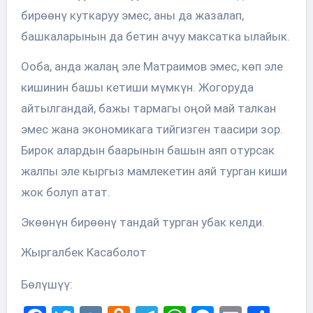
бирөөнү куткаруу эмес, аны да жазалап,
башкаларынын да бетин ачуу максатка ылайык.
Ооба, анда жалаң эле Матраимов эмес, көп эле
кишинин башы кетиши мүмкүн. Жогоруда
айтылгандай, бажы тармагы оңой май талкан
эмес жана экономикага тийгизген таасири зор.
Бирок алардын баарынын башын аяп отурсак
жалпы эле кыргыз мамлекетин аяй турган киши
жок болуп атат.
Экөөнүн бирөөнү тандай турган убак келди.
Жыргалбек Касаболот
Бөлүшүү: