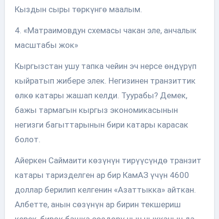
Кыздын сыры төркүнгө маалым.
4. «Матраимовдун схемасы чакан эле, анчалык
масштабы жок»
Кыргызстан ушу тапка чейин эч нерсе өндүрүп
кыйратып жибере элек. Негизинен транзиттик
өлкө катары жашап келди. Туурабы? Демек,
бажы тармагын кыргыз экономикасынын
негизги багыттарынын бири катары карасак
болот.
Айеркен Саймаити көзүнүн тирүүсүндө транзит
катары таризделген ар бир КамАЗ үчүн 4600
доллар берилип келгенин «Азаттыкка» айткан.
Албетте, анын сөзүнүн ар бирин текшериш
керек, бирок башка сөздөрү чын чыкканын да