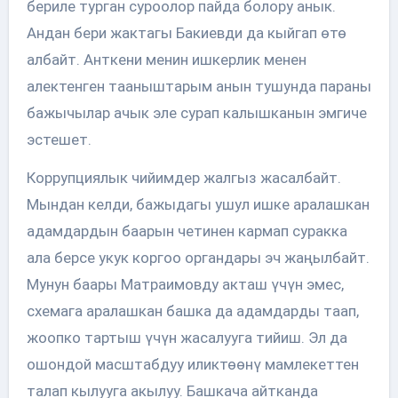
бериле турган суроолор пайда болору анык.
Андан бери жактагы Бакиевди да кыйгап өтө
албайт. Анткени менин ишкерлик менен
алектенген тааныштарым анын тушунда параны
бажычылар ачык эле сурап калышканын эмгиче
эстешет.
Коррупциялык чийимдер жалгыз жасалбайт.
Мындан келди, бажыдагы ушул ишке аралашкан
адамдардын баарын четинен кармап суракка
ала берсе укук коргоо органдары эч жаңылбайт.
Мунун баары Матраимовду акташ үчүн эмес,
схемага аралашкан башка да адамдарды таап,
жоопко тартыш үчүн жасалууга тийиш. Эл да
ошондой масштабдуу иликтөөнү мамлекеттен
талап кылууга акылуу. Башкача айтканда