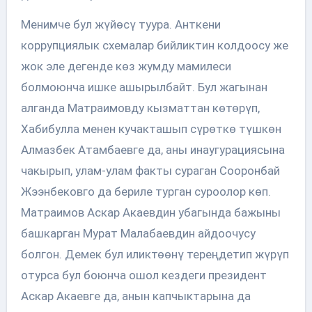
Менимче бул жүйөсү туура. Анткени
коррупциялык схемалар бийликтин колдоосу же
жок эле дегенде көз жумду мамилеси
болмоюнча ишке ашырылбайт. Бул жагынан
алганда Матраимовду кызматтан көтөрүп,
Хабибулла менен кучакташып сүрөткө түшкөн
Алмазбек Атамбаевге да, аны инаугурациясына
чакырып, улам-улам факты сураган Сооронбай
Жээнбековго да бериле турган суроолор көп.
Матраимов Аскар Акаевдин убагында бажыны
башкарган Мурат Малабаевдин айдоочусу
болгон. Демек бул иликтөөнү тереңдетип жүрүп
отурса бул боюнча ошол кездеги президент
Аскар Акаевге да, анын капчыктарына да