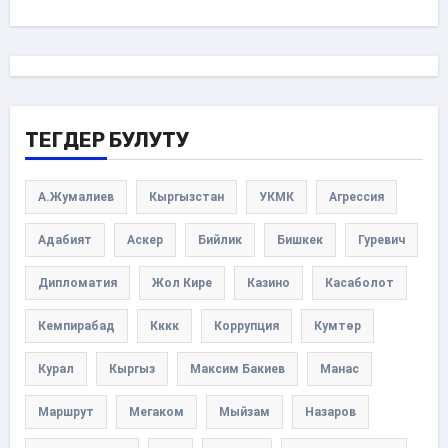
ТЕГДЕР БУЛУТУ
А.Жумалиев
Кыргызстан
УКМК
Агрессия
Адабият
Аскер
Бийлик
Бишкек
Гуревич
Дипломатия
Жол Кире
Казино
Касаболот
Кемпирабад
Кккк
Коррупция
Кумтөр
Курал
Кыргыз
Максим Бакиев
Манас
Маршрут
Мегаком
Мыйзам
Назаров