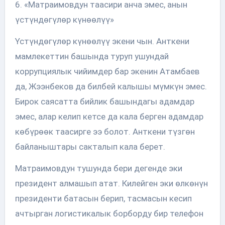
6. «Матраимовдун таасири анча эмес, анын
үстүндөгүлөр күнөөлүү»
Үстүндөгүлөр күнөөлүү экени чын. Анткени
мамлекеттин башында туруп ушундай
коррупциялык чийимдер бар экенин Атамбаев
да, Жээнбеков да билбей калышы мүмкүн эмес.
Бирок саясатта бийлик башындагы адамдар
эмес, алар келип кетсе да кала берген адамдар
көбүрөөк таасирге ээ болот. Анткени түзгөн
байланыштары сакталып кала берет.
Матраимовдун тушунда бери дегенде эки
президент алмашып атат. Килейген эки өлкөнүн
президенти батасын берип, тасмасын кесип
ачтырган логистикалык борборду бир телефон