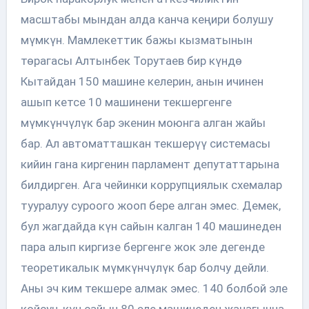
масштабы мындан алда канча кеңири болушу
мүмкүн. Мамлекеттик бажы кызматынын
төрагасы Алтынбек Торутаев бир күндө
Кытайдан 150 машине келерин, анын ичинен
ашып кетсе 10 машинени текшергенге
мүмкүнчүлүк бар экенин моюнга алган жайы
бар. Ал автоматташкан текшерүү системасы
кийин гана киргенин парламент депутаттарына
билдирген. Ага чейинки коррупциялык схемалар
тууралуу суроого жооп бере алган эмес. Демек,
бул жагдайда күн сайын калган 140 машинеден
пара алып киргизе бергенге жок эле дегенде
теоретикалык мүмкүнчүлүк бар болчу дейли.
Аны эч ким текшере алмак эмес. 140 болбой эле
койсун, күн сайын 80 эле машинеден жанагынча