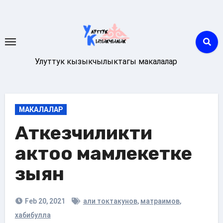
Skip
to
content
Улуттук кызыкчылыктагы макалалар
МАКАЛАЛАР
Аткезчиликти
актоо мамлекетке
зыян
Feb 20, 2021
али токтакунов
,
матраимов
,
хабибулла