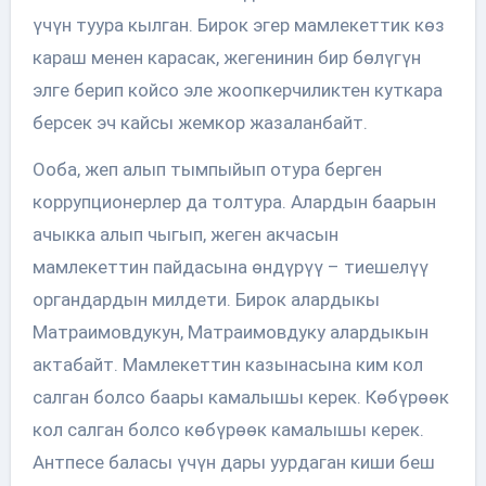
үчүн туура кылган. Бирок эгер мамлекеттик көз
караш менен карасак, жегенинин бир бөлүгүн
элге берип койсо эле жоопкерчиликтен куткара
берсек эч кайсы жемкор жазаланбайт.
Ооба, жеп алып тымпыйып отура берген
коррупционерлер да толтура. Алардын баарын
ачыкка алып чыгып, жеген акчасын
мамлекеттин пайдасына өндүрүү – тиешелүү
органдардын милдети. Бирок алардыкы
Матраимовдукун, Матраимовдуку алардыкын
актабайт. Мамлекеттин казынасына ким кол
салган болсо баары камалышы керек. Көбүрөөк
кол салган болсо көбүрөөк камалышы керек.
Антпесе баласы үчүн дары уурдаган киши беш