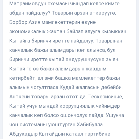
Матраимовдун схемасы чындап келсе кимге
абдан пайдалуу? Товарын арзан өткөрүүгө,
Борбор Азия мамлекеттерин өзүнө
экономикалык жактан байлап алууга кызыккан
Кытайга биринчи иретте пайдалуу. Товарынан
канчалык бажы алымдары көп алынса, бул
биринчи иретте кытай өндүрүшчүсүнө зыян.
Кытай го өз бажы алымдарын жаздым
кетирбейт, ал эми башка мамлекеттер бажы
алымын чогултпаса Кудай жалгасын дебейби.
Анткени товары арзан өтөт да. Тескерисинче,
Кытай үчүн мындай коррупциялык чийимдер
канчалык көп болсо ошончолук пайда. Ушунча
чоң системаны уюштурган Хабибулла
Абдукадыр Кытайдын катаал тартибине