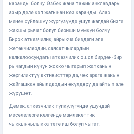
каранды болчу. Өзбек жана тажик анклавдары
азыр деле көп жагынан көз каранды. Алар
менен сүйлөшүү жүргүзүүдө ушул жагдай бизге
жакшы рычаг болуп бериши мүмкүн болчу.
Бирок аткезчилик, айрыкча биздеги эле
жетекчилердин, саясатчылардын
калкалоосундагы аткезчилик ошол бирден-бир
рычагдын күчүн жокко чыгарып жатканын
жергиликтүү активисттер да, чек арага жакын
жайгашкан айылдардын өкүлдөрү да айтып эле
жүрүшөт.
Демек, аткезчилик түпкүлүгүндө ушундай
маселелерге келгенде мамлекеттик
чыккынчылыкка тете иш болуп чыгат.