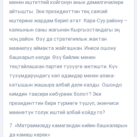
менен иштетпей койгонун анын демилгечилери
айтышты. Эки президенттин тең саясий
иштерине жардам берип атат. Кара-Суу району –
калкынын саны жагынан Кыргызстандагы эң
чоң район. Өзү да стратегиялык жактан
маанилүү аймакта жайгашкан. Иниси ошону
башкарып келди. Өзү бийлик менен
теңтайлашкан партия түзүүгө жетишти. Күч
түзүмдөрүндөгү көп адамдар менен алака-
катышын жашыра албай деле калды. Ошондо
кимдин таасири көбүрөөк болот? Эки
президенттин бири түрмөгө түшүп, экинчиси
мөөнөтүн толук иштей албай койду го?
7. «Матраимовду камагандан кийин башкаларын
да камаш керек»