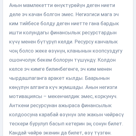
Анын мамлекетти өнүктүрөйүн деген ниети
деле эч качан болгон эмес. Негизгиси мага эч
ким тийбесе болду деген ниетте гана бардык
ишти колундагы финансылык ресурстардын
күчү менен бүтүрүп келди. Ресурсу канчалык
чоң болсо жеке өзүнүн, кланынын коопсуздугу
ошончолук бекем болорун түшүндү. Колдон
келсе эч кимге билинбегенге, эч ким менен
чырдашпаганга аракет кылды. Баарынын
көңүлүн алганга күч жумшады. Анын негизги
мотивациясы – мекенчилдик эмес, коркунуч.
Анткени ресурсунан ажыраса финансылык
колдоосуна карабай өзүнүн эле жакын чөйрөсү
тескери бурулуп басып кетерин эң сонун билет.
Кандай чөйрө экенин да билет, өзү түзгөн.