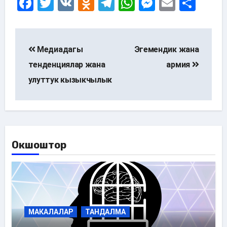
Facebook
Twitter
VK
Odnoklassniki
Telegram
WhatsApp
Messenge
Email
Sha
Post
navigation
Медиадагы
Эгемендик жана
тенденциялар жана
армия
улуттук кызыкчылык
Окшоштор
МАКАЛАЛАР
ТАНДАЛМА