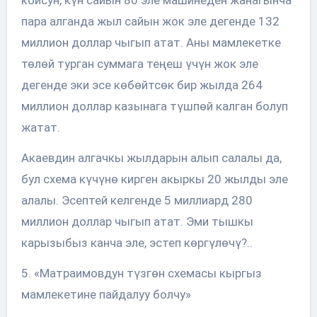
пара алганда жыл сайын жок эле дегенде 132
миллион доллар чыгып атат. Аны мамлекетке
төлөй турган суммага теңеш үчүн жок эле
дегенде эки эсе көбөйтсөк бир жылда 264
миллион доллар казынага түшпөй калган болуп
жатат.
Акаевдин алгачкы жылдарын алып салалы да,
бул схема күчүнө кирген акыркы 20 жылды эле
алалы. Эсептей келгенде 5 миллиард 280
миллион доллар чыгып атат. Эми тышкы
карызыбыз канча эле, эстеп көргүлөчү?..
5. «Матраимовдун түзгөн схемасы кыргыз
мамлекетине пайдалуу болчу»