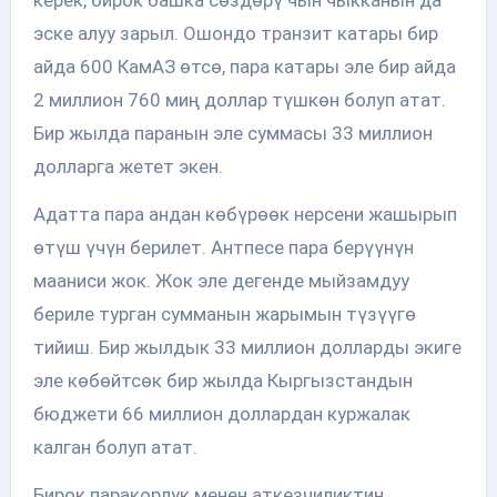
эске алуу зарыл. Ошондо транзит катары бир
айда 600 КамАЗ өтсө, пара катары эле бир айда
2 миллион 760 миң доллар түшкөн болуп атат.
Бир жылда паранын эле суммасы 33 миллион
долларга жетет экен.
Адатта пара андан көбүрөөк нерсени жашырып
өтүш үчүн берилет. Антпесе пара берүүнүн
мааниси жок. Жок эле дегенде мыйзамдуу
бериле турган сумманын жарымын түзүүгө
тийиш. Бир жылдык 33 миллион долларды экиге
эле көбөйтсөк бир жылда Кыргызстандын
бюджети 66 миллион доллардан куржалак
калган болуп атат.
Бирок паракорлук менен аткезчиликтин