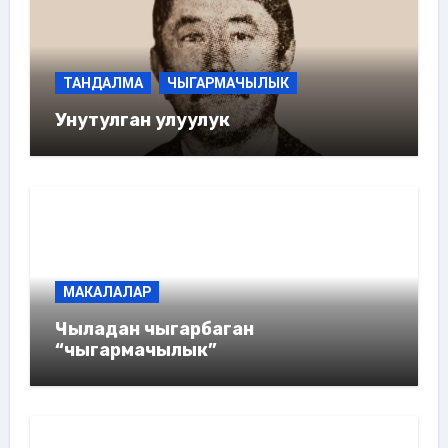
ТАНДАЛМА
ЧЫГАРМАЧЫЛЫК
Унутулган улуулук
МАКАЛАЛАР
Чыладан чыгарбаган
“чыгармачылык”