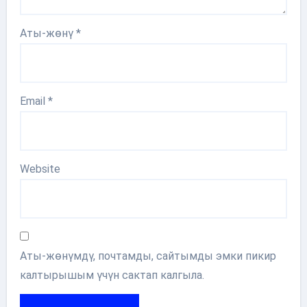
Аты-жөнү
*
Email
*
Website
Аты-жөнүмдү, почтамды, сайтымды эмки пикир
калтырышым үчүн сактап калгыла.