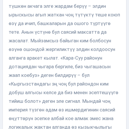
түшкөн акчага элге жардам берүү – элдин
ырыскысы агып жаткан чоң түтүктү теше коюп
өзү да ичип, башкаларын да ошого түртүүгө
тете. Анын үстүнө бул саясий максатта да
жасалат. Мыйзамсыз байыган ким болбосун
өзүнө ошондой жергиликтүү элдин колдоосун
алганга аракет кылат. «Кара-Суу районун
дотациядан чыгара бергиле, биз чыгашасын
жаап коебуз» деген билдирүү – бул
«Кыргызстандагы эң чоң бул райондон ким
добуш алгысы келсе да биз менен эсептешүүгө
тийиш болот» деген эле сигнал. Мындай чоң
империя түзгөн адам өз ишмердигинин саясий
өңүттөрүн эсепке албай кое алмак эмес жана
логикалык жактан алганда өз кызыкчылыгы