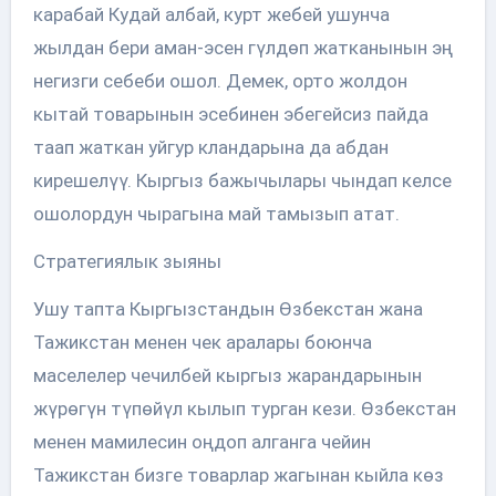
карабай Кудай албай, курт жебей ушунча
жылдан бери аман-эсен гүлдөп жатканынын эң
негизги себеби ошол. Демек, орто жолдон
кытай товарынын эсебинен эбегейсиз пайда
таап жаткан уйгур кландарына да абдан
кирешелүү. Кыргыз бажычылары чындап келсе
ошолордун чырагына май тамызып атат.
Стратегиялык зыяны
Ушу тапта Кыргызстандын Өзбекстан жана
Тажикстан менен чек аралары боюнча
маселелер чечилбей кыргыз жарандарынын
жүрөгүн түпөйүл кылып турган кези. Өзбекстан
менен мамилесин оңдоп алганга чейин
Тажикстан бизге товарлар жагынан кыйла көз