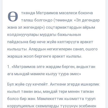
Ө
ткөндө Матраимов маселеси боюнча
талаш болгондо (төмөндө: «Эл дегендер
жана эл жегендер») соцтармактардын айрым
колдонуучулары мурдагы бажычынын
пайдасына бир нече жүйө келтирүүгө аракет
кылышты. Алардын негизгилерин санап, ошого
жараша жооп бергенге аракет кылалы.
1. «Матраимов элге жардам берген, андыктан
ага мындай мамиле кылуу туура эмес»
Бул жүйө суу кечпейт. Анткени эгерде ишкерлик
кылып таман акы, маңдай тери менен тапкан
болсо бир жөн. Мамлекеттик кызматта туруп
коррупциялык схемаларды түзүүнүн эсебинен