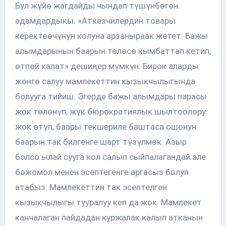
Бул жүйө жагдайды чындап түшүнбөгөн
адамдардыкы. «Аткезчилердин товары
керектөөчүнүн колуна арзаныраак жетет. Бажы
алымдарынын баарын төлөсө кымбаттап кетип,
өтпөй калат» дешиңер мүмкүн. Бирок аларды
жөнгө салуу мамлекеттин кызыкчылыгында
болууга тийиш. Эгерде бажы алымдары парасы
жок төлөнүп, жүк бюрократиялык шылтоолору
жок өтүп, баары текшериле баштаса ошонун
баарын так билгенге шарт түзүлмөк. Азыр
болсо ылай сууга кол салып сыйпалагандай эле
божомол менен эсептегенге аргасыз болуп
атабыз. Мамлекеттин так эсептелген
кызыкчылыгы тууралуу кеп да жок. Мамлекет
канчалаган пайдадан куржалак калып атканын