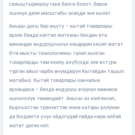
салыштырмалуу гана билсе болот, бирок
ошонун деле масштабы эсиңди эки кылат.
Акыры дагы бир өңүтү – кытай товарлары
арзан баада каптап жатканы биздин ата
мекендик өндүрүшчүнүн кендирин кесип жатат.
Өтө мыкты технологияны талап кылган
товарларды тим коелу, өзүбүздө эле өстүрө
турган айыл чарба өнүмдөрүн Кытайдан ташып
жатабыз. Кытай товарлары канчалык
арзандаса – бизде өндүрүш ачуунун мааниси
ошончолук төмөндөйт. Анысы аз келгенсип,
Кыргызстан транзиттик өлкө катары ролунан
да бюджети үчүн ойдогудай пайда көрө албай
жатат деген кеп.