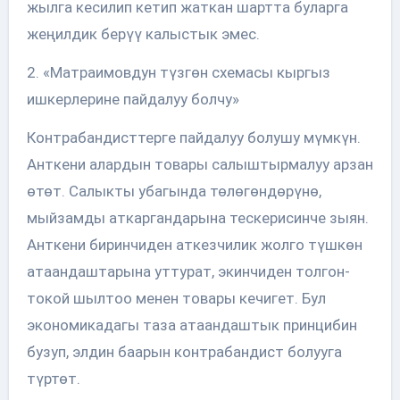
жылга кесилип кетип жаткан шартта буларга
жеңилдик берүү калыстык эмес.
2. «Матраимовдун түзгөн схемасы кыргыз
ишкерлерине пайдалуу болчу»
Контрабандисттерге пайдалуу болушу мүмкүн.
Анткени алардын товары салыштырмалуу арзан
өтөт. Салыкты убагында төлөгөндөрүнө,
мыйзамды аткаргандарына тескерисинче зыян.
Анткени биринчиден аткезчилик жолго түшкөн
атаандаштарына уттурат, экинчиден толгон-
токой шылтоо менен товары кечигет. Бул
экономикадагы таза атаандаштык принцибин
бузуп, элдин баарын контрабандист болууга
түртөт.