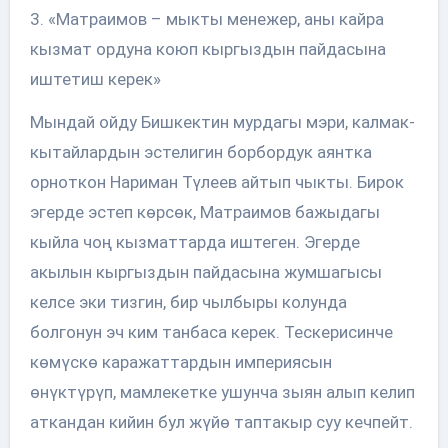
3. «Матраимов – мыкты менежер, аны кайра
кызмат ордуна коюп кыргыздын пайдасына
иштетиш керек»
Мындай ойду Бишкектин мурдагы мэри, калмак-
кытайлардын эстелигин борбордук аянтка
орноткон Нариман Түлеев айтып чыкты. Бирок
эгерде эстеп көрсөк, Матраимов бажыдагы
кыйла чоң кызматтарда иштеген. Эгерде
акылын кыргыздын пайдасына жумшагысы
келсе эки тизгин, бир чылбыры колунда
болгонун эч ким танбаса керек. Тескерисинче
көмүскө каражаттардын империясын
өнүктүрүп, мамлекетке ушунча зыян алып келип
аткандан кийин бул жүйө таптакыр суу кечпейт.