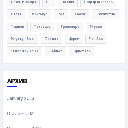
Орхан Инанды
Ош
Поэзия
Садыр Жапаров
Сапат
Сингапур
Сот
Тажик
Тажикстан
Ташиев
Текебаев
Транспорт
Түркия
Улуттук Банк
Фролов
Царии
Чек Ара
Чыгармачылык
Шайлоо
Юристтер
АРХИВ
January 2023
October 2021