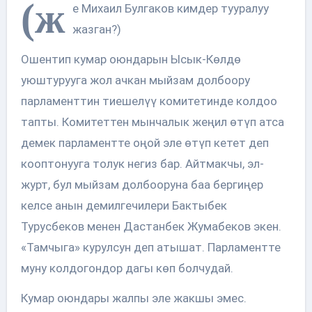
(ж
е Михаил Булгаков кимдер тууралуу
жазган?)
Ошентип кумар оюндарын Ысык-Көлдө
уюштурууга жол ачкан мыйзам долбоору
парламенттин тиешелүү комитетинде колдоо
тапты. Комитеттен мынчалык жеңил өтүп атса
демек парламентте оңой эле өтүп кетет деп
кооптонууга толук негиз бар. Айтмакчы, эл-
журт, бул мыйзам долбооруна баа бергиңер
келсе анын демилгечилери Бактыбек
Турусбеков менен Дастанбек Жумабеков экен.
«Тамчыга» курулсун деп атышат. Парламентте
муну колдогондор дагы көп болчудай.
Кумар оюндары жалпы эле жакшы эмес.