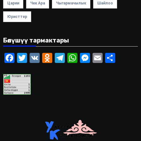
Царии
Чек Ара
Чыгармачылык
Шайлоо
Юристтер
Бөлүшүү тармактары
Facebook
Twitter
VK
Odnoklassniki
Telegram
WhatsApp
Messenger
Email
Share