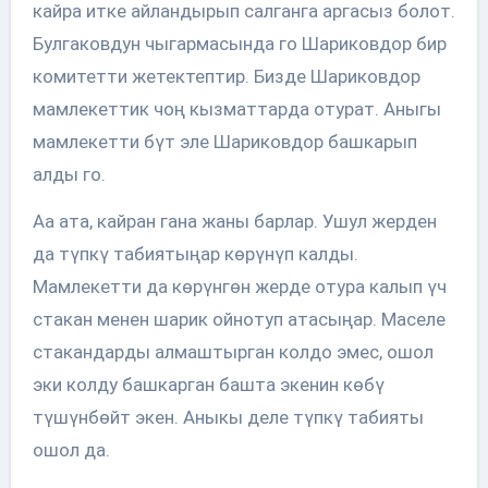
кайра итке айландырып салганга аргасыз болот.
Булгаковдун чыгармасында го Шариковдор бир
комитетти жетектептир. Бизде Шариковдор
мамлекеттик чоң кызматтарда отурат. Аныгы
мамлекетти бүт эле Шариковдор башкарып
алды го.
Аа ата, кайран гана жаны барлар. Ушул жерден
да түпкү табиятыңар көрүнүп калды.
Мамлекетти да көрүнгөн жерде отура калып үч
стакан менен шарик ойнотуп атасыңар. Маселе
стакандарды алмаштырган колдо эмес, ошол
эки колду башкарган башта экенин көбү
түшүнбөйт экен. Аныкы деле түпкү табияты
ошол да.