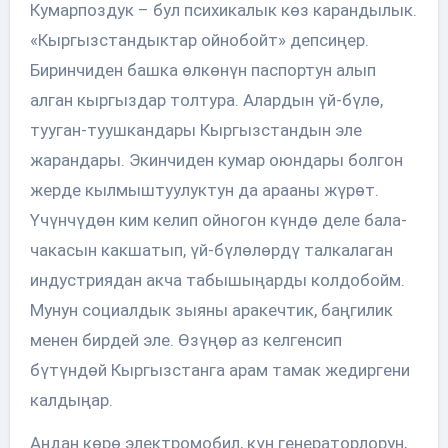
Кумарпоздук – бул психикалык көз карандылык.
«Кыргызстандыктар ойнобойт» депсиңер.
Биринчиден башка өлкөнүн паспортун алып
алган кыргыздар толтура. Алардын үй-бүлө,
тууган-туушкандары Кыргызстандын эле
жарандары. Экинчиден кумар оюндары болгон
жерде кылмыштуулуктун да арааны жүрөт.
Үчүнчүдөн ким келип ойногон күндө деле бала-
чакасын какшатып, үй-бүлөлөрдү талкалаган
индустриядан акча табышыңарды колдобойм.
Мунун социалдык зыяны аракечтик, баңгилик
менен бирдей эле. Өзүңөр аз келгенсип
бүтүндөй Кыргызстанга арам тамак жедиргени
калдыңар.
Андан көрө электромобил, күн генераторлорун,