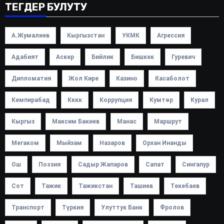
ТЕГДЕР БУЛУТУ
А.Жумалиев
Кыргызстан
УКМК
Агрессия
Адабият
Аскер
Бийлик
Бишкек
Гуревич
Дипломатия
Жол Кире
Казино
Касаболот
Кемпирабад
Кккк
Коррупция
Кумтөр
Курал
Кыргыз
Максим Бакиев
Манас
Маршрут
Мегаком
Мыйзам
Назаров
Орхан Инанды
Ош
Поэзия
Садыр Жапаров
Сапат
Сингапур
Сот
Тажик
Тажикстан
Ташиев
Текебаев
Транспорт
Түркия
Улуттук Банк
Фролов