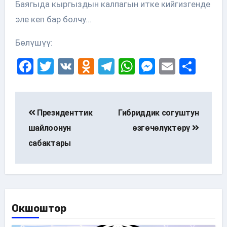
Баягыда кыргыздын калпагын итке кийгизгенде
эле кеп бар болчу…
Бөлүшүү:
Facebook
Twitter
VK
Odnoklassniki
Telegram
WhatsApp
Messenge
Email
Sha
Post
navigation
Президенттик
Гибриддик согуштун
шайлоонун
өзгөчөлүктөрү
сабактары
Окшоштор