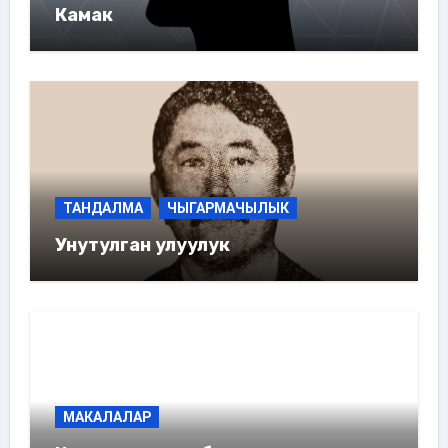
Камак
ТАНДАЛМА
ЧЫГАРМАЧЫЛЫК
Унутулган улуулук
МАКАЛАЛАР