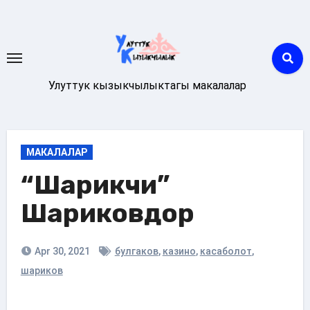
Skip
to
content
Улуттук кызыкчылыктагы макалалар
МАКАЛАЛАР
“Шарикчи”
Шариковдор
Apr 30, 2021
булгаков
,
казино
,
касаболот
,
шариков