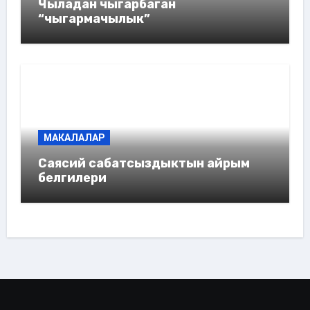
Чыладан чыгарбаган
“чыгармачылык”
МАКАЛАЛАР
Саясий сабатсыздыктын айрым
белгилери