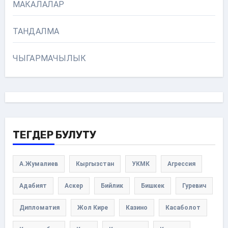
МАКАЛАЛАР
ТАНДАЛМА
ЧЫГАРМАЧЫЛЫК
ТЕГДЕР БУЛУТУ
А.Жумалиев
Кыргызстан
УКМК
Агрессия
Адабият
Аскер
Бийлик
Бишкек
Гуревич
Дипломатия
Жол Кире
Казино
Касаболот