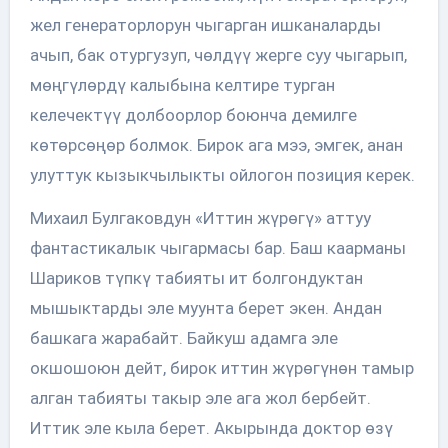
жел генераторлорун чыгарган ишканаларды
ачып, бак отургузуп, чөлдүү жерге суу чыгарып,
мөңгүлөрдү калыбына келтире турган
келечектүү долбоорлор боюнча демилге
көтөрсөңөр болмок. Бирок ага мээ, эмгек, анан
улуттук кызыкчылыкты ойлогон позиция керек.
Михаил Булгаковдун «Иттин жүрөгү» аттуу
фантастикалык чыгармасы бар. Баш каарманы
Шариков түпкү табияты ит болгондуктан
мышыктарды эле муунта берет экен. Андан
башкага жарабайт. Байкуш адамга эле
окшошоюн дейт, бирок иттин жүрөгүнөн тамыр
алган табияты такыр эле ага жол бербейт.
Иттик эле кыла берет. Акырында доктор өзү