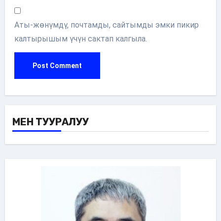
Аты-жөнүмдү, почтамды, сайтымды эмки пикир
калтырышым үчүн сактап калгыла.
МЕН ТУУРАЛУУ